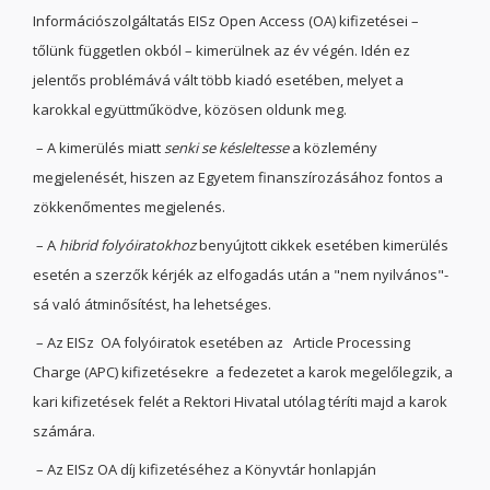
Információszolgáltatás EISz Open Access (OA) kifizetései –
tőlünk független okból – kimerülnek az év végén. Idén ez
jelentős problémává vált több kiadó esetében, melyet a
karokkal együttműködve, közösen oldunk meg.
– A kimerülés miatt
senki se késleltesse
a közlemény
megjelenését, hiszen az Egyetem finanszírozásához fontos a
zökkenőmentes megjelenés.
– A
hibrid folyóiratokhoz
benyújtott cikkek esetében kimerülés
esetén a szerzők kérjék az elfogadás után a "nem nyilvános"-
sá való átminősítést, ha lehetséges.
– Az EISz OA folyóiratok esetében az Article Processing
Charge (APC) kifizetésekre a fedezetet a karok megelőlegzik, a
kari kifizetések felét a Rektori Hivatal utólag téríti majd a karok
számára.
– Az EISz OA díj kifizetéséhez a Könyvtár honlapján