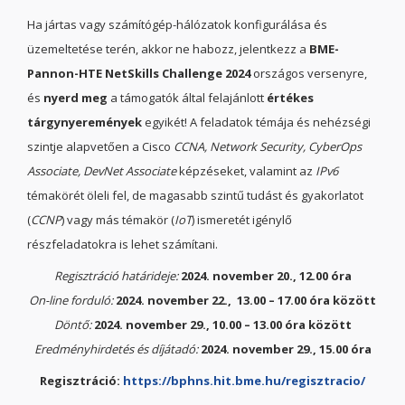
Ha jártas vagy számítógép-hálózatok konfigurálása és
üzemeltetése terén, akkor ne habozz, jelentkezz a
BME-
Pannon-HTE NetSkills Challenge 2024
országos versenyre,
és
nyerd meg
a támogatók által felajánlott
értékes
tárgynyeremények
egyikét! A feladatok témája és nehézségi
szintje alapvetően a Cisco
CCNA, Network Security, CyberOps
Associate, DevNet Associate
képzéseket, valamint az
IPv6
témakörét öleli fel, de magasabb szintű tudást és gyakorlatot
(
CCNP
) vagy más témakör (
IoT
) ismeretét igénylő
részfeladatokra is lehet számítani.
Regisztráció határideje:
2024. november 20., 12.00 óra
On-line forduló:
2024. november 22., 13.00 – 17.00 óra között
Döntő:
2024. november 29., 10.00 – 13.00 óra között
Eredményhirdetés és díjátadó:
2024. november 29., 15.00 óra
Regisztráció:
https://bphns.hit.bme.hu/regisztracio/