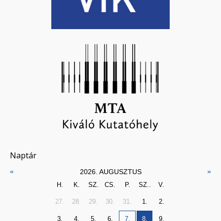
Naptár
«
»
2026. AUGUSZTUS
H.
K.
SZ.
CS.
P.
SZ..
V.
27.
28.
29.
30.
31.
1.
2.
3.
4.
5.
6.
7.
8.
9.