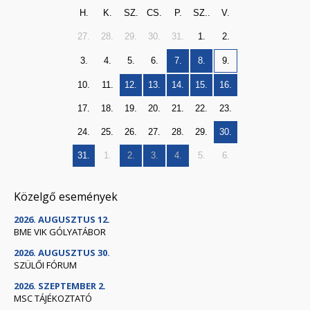
H.
K.
SZ.
CS.
P.
SZ..
V.
27.
28.
29.
30.
31.
1.
2.
3.
4.
5.
6.
7.
8.
9.
10.
11.
12.
13.
14.
15.
16.
17.
18.
19.
20.
21.
22.
23.
24.
25.
26.
27.
28.
29.
30.
31.
1.
2.
3.
4.
5.
6.
Közelgő események
2026. AUGUSZTUS 12.
BME VIK GÓLYATÁBOR
2026. AUGUSZTUS 30.
SZÜLŐI FÓRUM
2026. SZEPTEMBER 2.
MSC TÁJÉKOZTATÓ