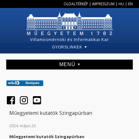
OLDALTÉRKÉP
|
IMPRESSZUM
|
HU
|
EN
Villamosmérnöki és Informatikai Kar
GYORSLINKEK
MENÜ
Műegyetemi kutatók Szingapúrban
2024. május 23.
Műegyetemi kutatók Szingapúrban