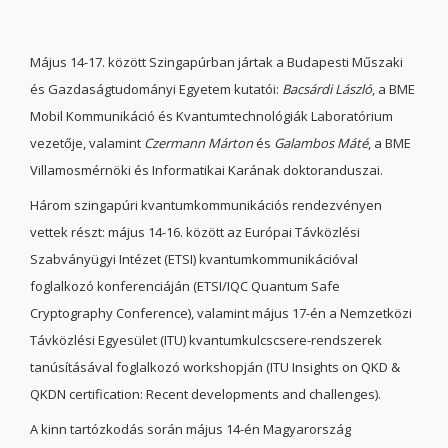
Május 14-17. között Szingapúrban jártak a Budapesti Műszaki
és Gazdaságtudományi Egyetem kutatói:
Bacsárdi László
, a BME
Mobil Kommunikáció és Kvantumtechnológiák Laboratórium
vezetője, valamint
Czermann Márton
és
Galambos Máté
, a BME
Villamosmérnöki és Informatikai Karának doktoranduszai.
Három szingapúri kvantumkommunikációs rendezvényen
vettek részt: május 14-16. között az Európai Távközlési
Szabványügyi Intézet (ETSI) kvantumkommunikációval
foglalkozó konferenciáján (ETSI/IQC Quantum Safe
Cryptography Conference), valamint május 17-én a Nemzetközi
Távközlési Egyesület (ITU) kvantumkulcscsere-rendszerek
tanúsításával foglalkozó workshopján (ITU Insights on QKD &
QKDN certification: Recent developments and challenges).
A kinn tartózkodás során május 14-én Magyarország