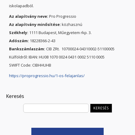
iskolapadból.
Az alapítvány neve:
Pro Progressio
Az alapítvány minősítése:
közhasznú
Székhely:
1111 Budapest, Műegyetem rkp. 3.
Adószám:
18228366-2-43
Bankszámlaszám:
CIB ZRt. 10700024-04310002-51100005
Külföldről: IBAN: HU08 1070 0024 0431 0002 5110 0005
SWIFT Code: CIBHHUHB
https://proprogressio.hu/1-os-felajanlas/
Keresés