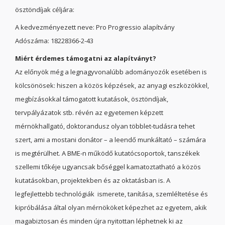
ösztöndíjak céljára:
A kedvezményezett neve:
Pro Progressio alapítvány
Adószáma: 18228366-2-43
Miért érdemes támogatni az alapítványt?
Az előnyök még a legnagyvonalúbb adományozók esetében is
kölcsönösek: hiszen a közös képzések, az anyagi eszközökkel,
megbízásokkal támogatott kutatások, ösztöndíjak,
tervpályázatok stb. révén az egyetemen képzett
mérnökhallgató, doktorandusz olyan többlet-tudásra tehet
szert, ami a mostani donátor – a leendő munkáltató – számára
is megtérülhet. A BME-n működő kutatócsoportok, tanszékek
szellemi tőkéje ugyancsak bőséggel kamatoztatható a közös
kutatásokban, projektekben és az oktatásban is. A
legfejlettebb technológiák ismerete, tanítása, szemléltetése és
kipróbálása által olyan mérnököket képezhet az egyetem, akik
magabiztosan és minden újra nyitottan léphetnek ki az