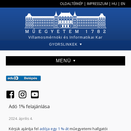
OLDALTÉRKÉP
|
IMPRESSZUM
|
HU
|
EN
Villamosmérnöki és Informatikai Kar
GYORSLINKEK
MENÜ
Adó 1% felajánlása
2024. április 4.
Kérjük ajánlja fel
adója egy 1 %-át
műegyetemi hallgatói