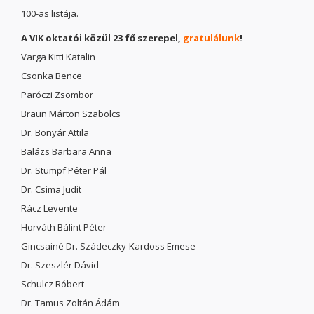
100-as listája.
A VIK oktatói közül 23 fő szerepel,
gratulálunk
!
Varga Kitti Katalin
Csonka Bence
Paróczi Zsombor
Braun Márton Szabolcs
Dr. Bonyár Attila
Balázs Barbara Anna
Dr. Stumpf Péter Pál
Dr. Csima Judit
Rácz Levente
Horváth Bálint Péter
Gincsainé Dr. Szádeczky-Kardoss Emese
Dr. Szeszlér Dávid
Schulcz Róbert
Dr. Tamus Zoltán Ádám