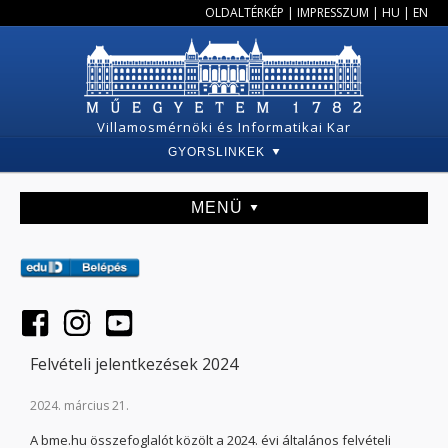
OLDALTÉRKÉP
|
IMPRESSZUM
|
HU
|
EN
Villamosmérnöki és Informatikai Kar
GYORSLINKEK
MENÜ
Felvételi jelentkezések 2024
2024. március 21.
A bme.hu összefoglalót közölt a 2024. évi általános felvételi