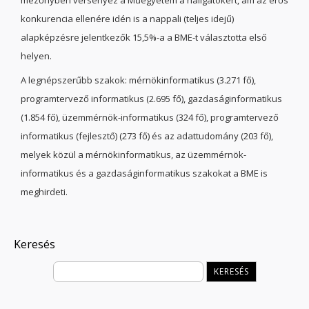
mezőnyben versenyez a Műegyetem a hallgatókért, ám az erős
konkurencia ellenére idén is a nappali (teljes idejű)
alapképzésre jelentkezők 15,5%-a a BME-t választotta első
helyen.
A legnépszerűbb szakok: mérnökinformatikus (3.271 fő),
programtervező informatikus (2.695 fő), gazdaságinformatikus
(1.854 fő), üzemmérnök-informatikus (324 fő), programtervező
informatikus (fejlesztő) (273 fő) és az adattudomány (203 fő),
melyek közül a mérnökinformatikus, az üzemmérnök-
informatikus és a gazdaságinformatikus szakokat a BME is
meghirdeti.
Keresés