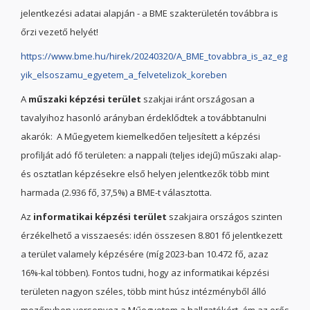
jelentkezési adatai alapján - a BME szakterületén továbbra is
őrzi vezető helyét!
https://www.bme.hu/hirek/20240320/A_BME_tovabbra_is_az_eg
yik_elsoszamu_egyetem_a_felvetelizok_koreben
A
műszaki képzési terület
szakjai iránt országosan a
tavalyihoz hasonló arányban érdeklődtek a továbbtanulni
akarók: A Műegyetem kiemelkedően teljesített a képzési
profilját adó fő területen: a nappali (teljes idejű) műszaki alap-
és osztatlan képzésekre első helyen jelentkezők több mint
harmada (2.936 fő, 37,5%) a BME-t választotta.
Az
informatikai képzési terület
szakjaira országos szinten
érzékelhető a visszaesés: idén összesen 8.801 fő jelentkezett
a terület valamely képzésére (míg 2023-ban 10.472 fő, azaz
16%-kal többen). Fontos tudni, hogy az informatikai képzési
területen nagyon széles, több mint húsz intézményből álló