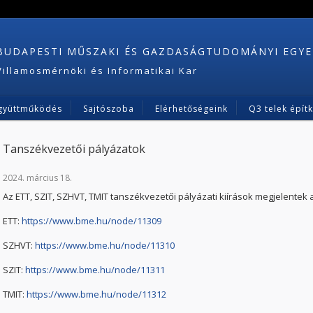
BUDAPESTI MŰSZAKI ÉS GAZDASÁGTUDOMÁNYI EGY
Villamosmérnöki és Informatikai Kar
gyüttműködés
Sajtószoba
Elérhetőségeink
Q3 telek épít
Tanszékvezetői pályázatok
2024. március 18.
Az ETT, SZIT, SZHVT, TMIT tanszékvezetői pályázati kiírások megjelentek 
ETT:
https://www.bme.hu/node/11309
SZHVT:
https://www.bme.hu/node/11310
SZIT:
https://www.bme.hu/node/11311
TMIT:
https://www.bme.hu/node/11312