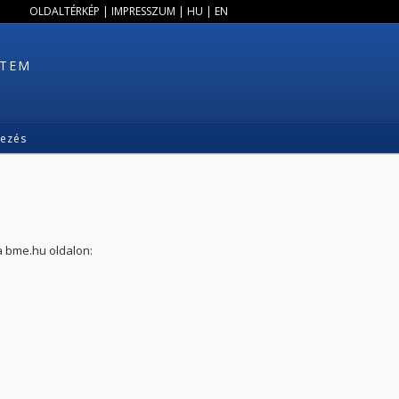
OLDALTÉRKÉP
|
IMPRESSZUM
|
HU
|
EN
ETEM
kezés
a bme.hu oldalon: