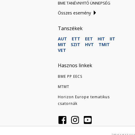
BME TANÉVNYITÓ ÜNNEPSÉG
Összes esemény
Tanszékek
AUT
ETT
EET
HIT
IIT
MIT
SZIT
HVT
TMIT
VET
Hasznos linkek
BME PP EECS
MTMT
Horizon Europe tematikus
csatornák
Impressz