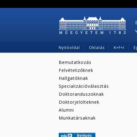
Nyitóoldal
Oktatás
K+F+I
E
Bemutatkozás
Felvételizőknek
Hallgatóknak
Specializációválasztás
Doktoranduszoknak
Doktorjelölteknek
Alumni
Munkatársaknak