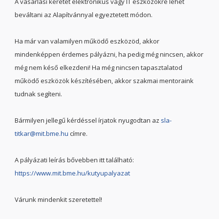
A vásárlási keretet elektronikus vagy IT eszközökre lehet
beváltani az Alapítvánnyal egyeztetett módon.
Ha már van valamilyen működő eszközöd, akkor
mindenképpen érdemes pályázni, ha pedig még nincsen, akkor
még nem késő elkezdeni! Ha még nincsen tapasztalatod
működő eszközök készítésében, akkor szakmai mentoraink
tudnak segíteni.
Bármilyen jellegű kérdéssel írjatok nyugodtan az
sla-
titkar@mit.bme.hu
címre.
A pályázati leírás bővebben itt található:
https://www.mit.bme.hu/kutyupalyazat
Várunk mindenkit szeretettel!