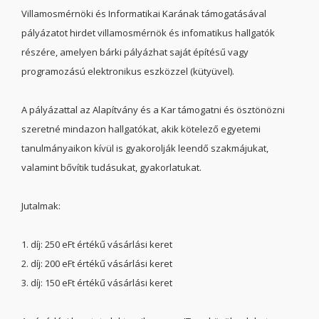
Villamosmérnöki és Informatikai Karának támogatásával
pályázatot hirdet villamosmérnök és infomatikus hallgatók
részére, amelyen bárki pályázhat saját építésű vagy
programozású elektronikus eszközzel (kütyüvel).
A pályázattal az Alapítvány és a Kar támogatni és ösztönözni
szeretné mindazon hallgatókat, akik kötelező egyetemi
tanulmányaikon kívül is gyakorolják leendő szakmájukat,
valamint bővítik tudásukat, gyakorlatukat.
Jutalmak:
1. díj: 250 eFt értékű vásárlási keret
2. díj: 200 eFt értékű vásárlási keret
3. díj: 150 eFt értékű vásárlási keret