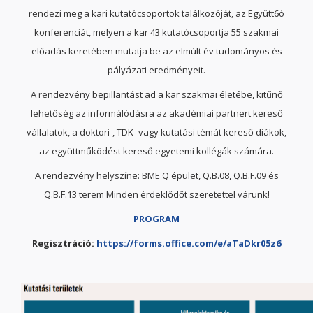
rendezi meg a kari kutatócsoportok találkozóját, az Együtt6ó
konferenciát, melyen a kar 43 kutatócsoportja 55 szakmai
előadás keretében mutatja be az elmúlt év tudományos és
pályázati eredményeit.
A rendezvény bepillantást ad a kar szakmai életébe, kitűnő
lehetőség az informálódásra az akadémiai partnert kereső
vállalatok, a doktori-, TDK- vagy kutatási témát kereső diákok,
az együttműködést kereső egyetemi kollégák számára.
A rendezvény helyszíne: BME Q épület, Q.B.08, Q.B.F.09 és
Q.B.F.13 terem Minden érdeklődőt szeretettel várunk!
PROGRAM
Regisztráció:
https://forms.office.com/e/aTaDkr05z6