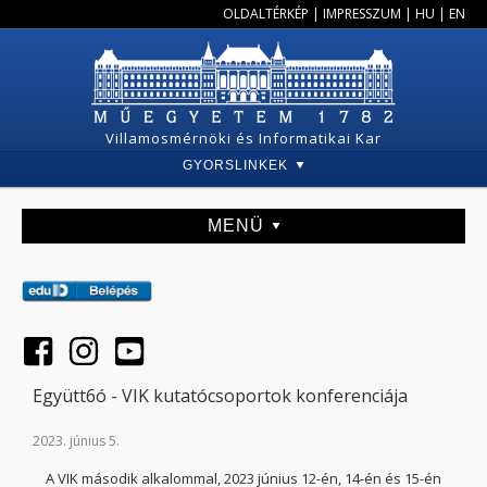
OLDALTÉRKÉP
|
IMPRESSZUM
|
HU
|
EN
Villamosmérnöki és Informatikai Kar
GYORSLINKEK
MENÜ
Együtt6ó - VIK kutatócsoportok konferenciája
2023. június 5.
A VIK második alkalommal, 2023 június 12-én, 14-én és 15-én