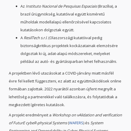
Az
Instituto Nacional de Pesquisas Espaciais
(Brazília), a
brazil űrügynökség, kutatóival együtt kisméretű
műholdak modellalapú ellenőrzésével kapcsolatos
kutatásokon dolgoztak együtt.
A
ResilTech s.r.l.
(Olaszország) kutatóival pedig
biztonságkritikus projektek kockázatainak elemzésére
dolgoztak ki új, adat-alapú módszereket, melyeket
például az autó- és gyártásiparban lehet felhasználni.
A projektben lévő utazásokat a COVID-járvány miatt másfél
évre fel kellett függeszteni, ez alatt az együttműködések online
formában zajlottak. 2022 nyarától azonban újfent megnyílt a
lehetőség a partnerekkel való találkozásra, és folytatódtak a
megkezdett ígéretes kutatások.
A projekt eredményeit a
Workshop on vAlidation and verification
of FuturE cybeR-physical Systems
(
WAFERS
) és
System
Engineering and Dependability in Cyber-Physical Systems