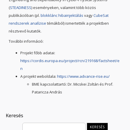
(
STEADINESS
) eseményeken, valamint több közös
publikációban (pl.
blokklánc hibainjektálás
vagy
CubeSat
rendszerek analízise
témákból) ismertették a projektben
résztvevő kutatók.
További információ:
Projekt főbb adatai:
https://cordis.europa.eu/project/rcn/219168/factsheet/e
n
A projekt weboldala:
https://www.advance-rise.eu/
BME kapcsolattartó: Dr. Micskei Zoltán és Prof.
Pataricza András
Keresés