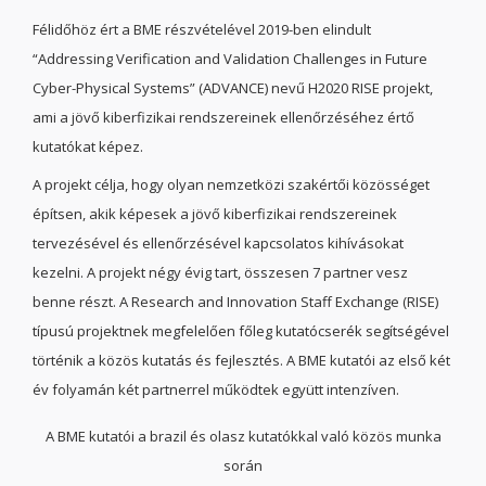
Félidőhöz ért a BME részvételével 2019-ben elindult
“Addressing Verification and Validation Challenges in Future
Cyber-Physical Systems” (ADVANCE) nevű H2020 RISE projekt,
ami a jövő kiberfizikai rendszereinek ellenőrzéséhez értő
kutatókat képez.
A projekt célja, hogy olyan nemzetközi szakértői közösséget
építsen, akik képesek a jövő kiberfizikai rendszereinek
tervezésével és ellenőrzésével kapcsolatos kihívásokat
kezelni. A projekt négy évig tart, összesen 7 partner vesz
benne részt. A Research and Innovation Staff Exchange (RISE)
típusú projektnek megfelelően főleg kutatócserék segítségével
történik a közös kutatás és fejlesztés. A BME kutatói az első két
év folyamán két partnerrel működtek együtt intenzíven.
A BME kutatói a brazil és olasz kutatókkal való közös munka
során