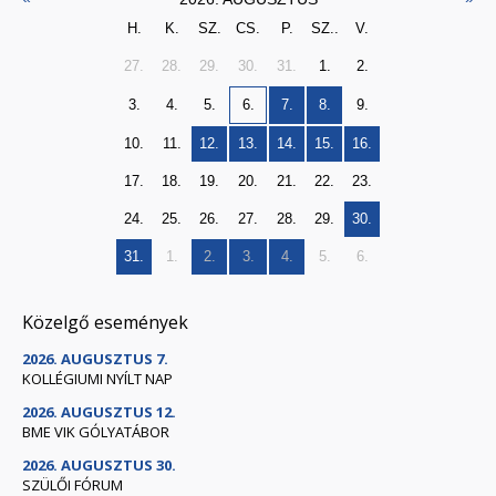
H.
K.
SZ.
CS.
P.
SZ..
V.
27.
28.
29.
30.
31.
1.
2.
3.
4.
5.
6.
7.
8.
9.
10.
11.
12.
13.
14.
15.
16.
17.
18.
19.
20.
21.
22.
23.
24.
25.
26.
27.
28.
29.
30.
31.
1.
2.
3.
4.
5.
6.
Közelgő események
2026. AUGUSZTUS 7.
KOLLÉGIUMI NYÍLT NAP
2026. AUGUSZTUS 12.
BME VIK GÓLYATÁBOR
2026. AUGUSZTUS 30.
SZÜLŐI FÓRUM