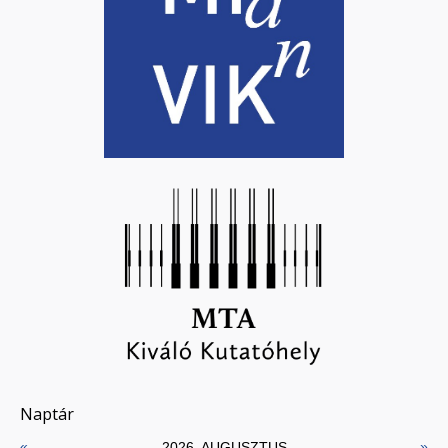
Naptár
«
»
2026. AUGUSZTUS