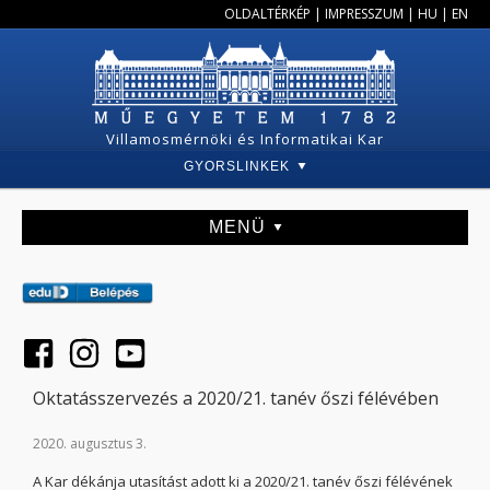
OLDALTÉRKÉP
|
IMPRESSZUM
|
HU
|
EN
Villamosmérnöki és Informatikai Kar
GYORSLINKEK
MENÜ
Oktatásszervezés a 2020/21. tanév őszi félévében
2020. augusztus 3.
A Kar dékánja utasítást adott ki a 2020/21. tanév őszi félévének