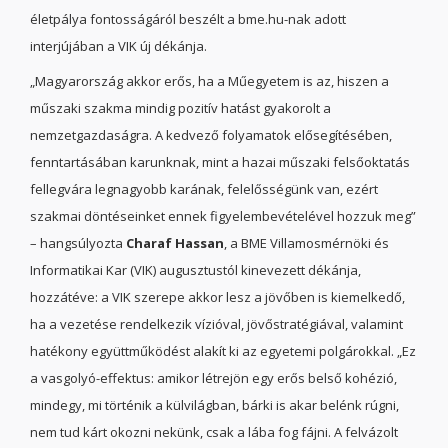
életpálya fontosságáról beszélt a bme.hu-nak adott
interjújában a VIK új dékánja.
„Magyarország akkor erős, ha a Műegyetem is az, hiszen a
műszaki szakma mindig pozitív hatást gyakorolt a
nemzetgazdaságra. A kedvező folyamatok elősegítésében,
fenntartásában karunknak, mint a hazai műszaki felsőoktatás
fellegvára legnagyobb karának, felelősségünk van, ezért
szakmai döntéseinket ennek figyelembevételével hozzuk meg”
– hangsúlyozta
Charaf Hassan
, a BME Villamosmérnöki és
Informatikai Kar (VIK) augusztustól kinevezett dékánja,
hozzátéve: a VIK szerepe akkor lesz a jövőben is kiemelkedő,
ha a vezetése rendelkezik vízióval, jövőstratégiával, valamint
hatékony együttműködést alakít ki az egyetemi polgárokkal. „Ez
a vasgolyó-effektus: amikor létrejön egy erős belső kohézió,
mindegy, mi történik a külvilágban, bárki is akar belénk rúgni,
nem tud kárt okozni nekünk, csak a lába fog fájni. A felvázolt