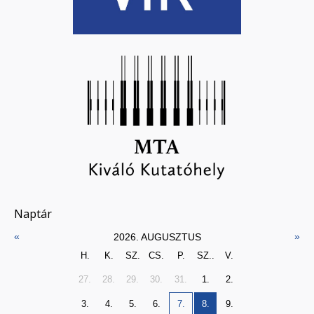
Naptár
«
»
2026. AUGUSZTUS
H.
K.
SZ.
CS.
P.
SZ..
V.
27.
28.
29.
30.
31.
1.
2.
3.
4.
5.
6.
7.
8.
9.