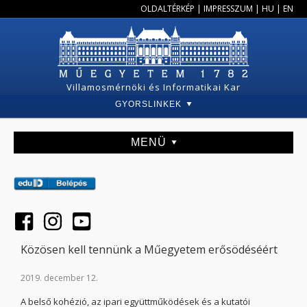
OLDALTÉRKÉP
|
IMPRESSZUM
|
HU
|
EN
Villamosmérnöki és Informatikai Kar
GYORSLINKEK
MENÜ
Közösen kell tennünk a Műegyetem erősödéséért
2019. december 12.
A belső kohézió, az ipari együttműködések és a kutatói