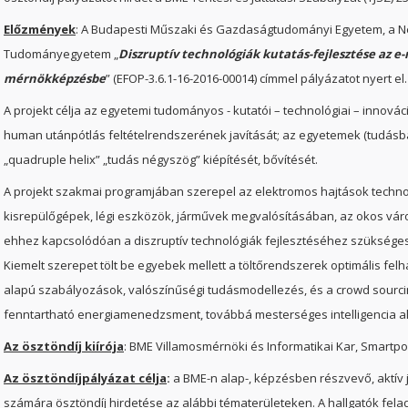
Előzmények
: A Budapesti Műszaki és Gazdaságtudományi Egyetem, a 
Tudományegyetem „
Diszruptív technológiák kutatás-fejlesztése az e-
mérnökképzésbe
” (
EFOP-3.6.1-16-2016-00014
)
címmel pályázatot nyert el
.
A projekt célja az egyetemi tudományos - kutatói – technológiai – innovác
human utánpótlás feltételrendszerének javítását; az egyetemek (tudásb
„quadruple helix” „tudás négyszög” kiépítését, bővítését.
A projekt szakmai programjában szerepel az elektromos hajtások techno
kisrepülőgépek, légi eszközök, járművek megvalósításában, az okos váro
ehhez kapcsolódóan a diszruptív technológiák fejlesztéséhez szüksége
Kiemelt szerepet tölt be egyebek mellett a töltőrendszerek optimális fe
alapú szabályozások, valószínűségi tudásmodellezés, és a crowd sourcin
fenntartható energiamenedzsment, továbbá mesterséges intelligencia a
Az ösztöndíj kiírója
:
BME Villamosmérnöki és Informatikai Kar, Smartpo
Az ösztöndíjpályázat célja
:
a BME-n alap-, képzésben részvevő, aktív 
számára ösztöndíj hirdetése az alábbi tématerületeken. A hallgatók fel