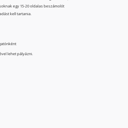
asoknak egy 15-20 oldalas beszámolót
dást kell tartania.
lgatónként
ével lehet pályázni.