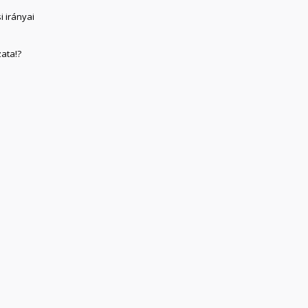
i irányai
ata!?