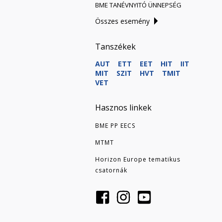
BME TANÉVNYITÓ ÜNNEPSÉG
Összes esemény
Tanszékek
AUT
ETT
EET
HIT
IIT
MIT
SZIT
HVT
TMIT
VET
Hasznos linkek
BME PP EECS
MTMT
Horizon Europe tematikus
csatornák