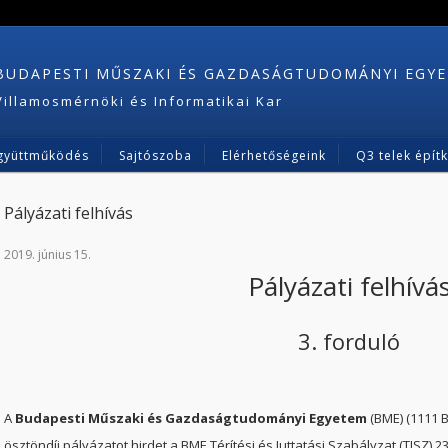
BUDAPESTI MŰSZAKI ÉS GAZDASÁGTUDOMÁNYI EGY
Villamosmérnöki és Informatikai Kar
gyüttműködés
Sajtószoba
Elérhetőségeink
Q3 telek épít
Pályázati felhívás
2019. június 15.
Pályázati felhívá
3. forduló
A
Budapesti Műszaki és Gazdaságtudományi Egyetem
(BME) (1111 
ösztöndíj pályázatot hirdet a BME Térítési és Juttatási Szabályzat (TJSZ) 23