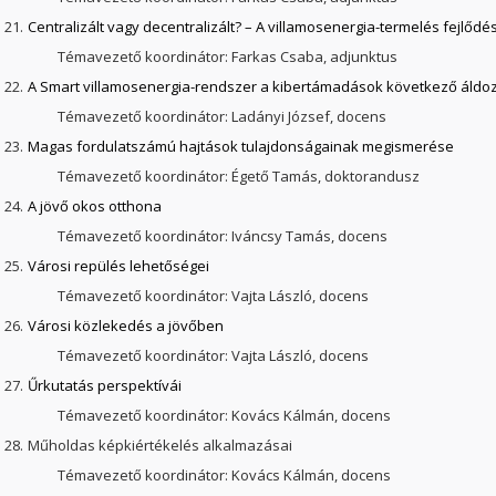
21.
Centralizált vagy decentralizált? – A villamosenergia-termelés fejlődés
Témavezető koordinátor: Farkas Csaba, adjunktus
22.
A Smart villamosenergia-rendszer a kibertámadások következő áldoz
Témavezető koordinátor: Ladányi József, docens
23.
Magas fordulatszámú hajtások tulajdonságainak megismerése
Témavezető koordinátor: Égető Tamás, doktorandusz
24.
A jövő okos otthona
Témavezető koordinátor: Iváncsy Tamás, docens
25.
Városi repülés lehetőségei
Témavezető koordinátor: Vajta László, docens
26.
Városi közlekedés a jövőben
Témavezető koordinátor: Vajta László, docens
27.
Űrkutatás perspektívái
Témavezető koordinátor: Kovács Kálmán, docens
28.
Műholdas képkiértékelés alkalmazásai
Témavezető koordinátor: Kovács Kálmán, docens