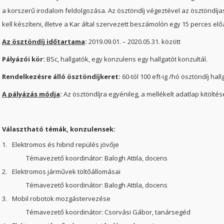
a korszerű irodalom feldolgozása. Az ösztöndíj végeztével az ösztöndíj
kell készíteni, illetve a Kar által szervezett beszámolón egy 15 perces előa
Az ösztöndíj időtartama
:
2019.09.01. – 2020.05.31. között
Pályázói kör:
BSc, hallgatók, egy konzulens egy hallgatót konzultál.
Rendelkezésre álló ösztöndíjkeret:
60-tól 100 eft-ig /hó ösztöndíj hal
A pályázás módja
:
Az ösztöndíjra egyénileg, a mellékelt adatlap kitöltés
Választható témák, konzulensek:
1.
Elektromos és hibrid repülés jövője
Témavezető koordinátor: Balogh Attila, docens
2.
Elektromos járművek töltőállomásai
Témavezető koordinátor: Balogh Attila, docens
3.
Mobil robotok mozgástervezése
Témavezető koordinátor: Csorvási Gábor, tanársegéd