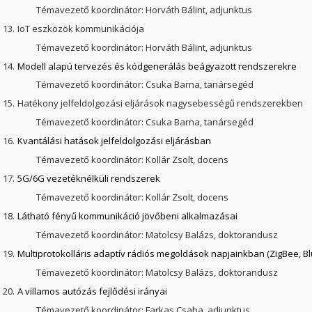
Témavezető koordinátor: Horváth Bálint, adjunktus
13.
IoT eszközök kommunikációja
Témavezető koordinátor: Horváth Bálint, adjunktus
14.
Modell alapú tervezés és kódgenerálás beágyazott rendszerekre
Témavezető koordinátor: Csuka Barna, tanársegéd
15.
Hatékony jelfeldolgozási eljárások nagysebességű rendszerekben
Témavezető koordinátor: Csuka Barna, tanársegéd
16.
Kvantálási hatások jelfeldolgozási eljárásban
Témavezető koordinátor: Kollár Zsolt, docens
17.
5G/6G vezetéknélküli rendszerek
Témavezető koordinátor: Kollár Zsolt, docens
18.
Látható fényű kommunikáció jövőbeni alkalmazásai
Témavezető koordinátor: Matolcsy Balázs, doktorandusz
19.
Multiprotokolláris adaptív rádiós megoldások napjainkban (ZigBee, Blu
Témavezető koordinátor: Matolcsy Balázs, doktorandusz
20.
A villamos autózás fejlődési irányai
Témavezető koordinátor: Farkas Csaba, adjunktus