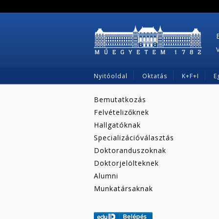
Nyitóoldal
Oktatás
K+F+I
E
Bemutatkozás
Felvételizőknek
Hallgatóknak
Specializációválasztás
Doktoranduszoknak
Doktorjelölteknek
Alumni
Munkatársaknak