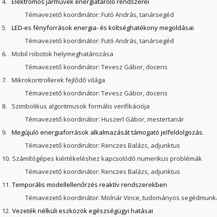
4.
Elektromos járművek energiatároló rendszerei
Témavezető koordinátor: Futó András, tanársegéd
5.
LED-es fényforrások energia- és költséghatékony megoldásai
Témavezető koordinátor: Futó András, tanársegéd
6.
Mobil robotok helymeghatározása
Témavezető koordinátor: Tevesz Gábor, docens
7.
Mikrokontrollerek fejlődő világa
Témavezető koordinátor: Tevesz Gábor, docens
8.
Szimbolikus algoritmusok formális verifikációja
Témavezető koordinátor: Huszerl Gábor, mestertanár
9.
Megújuló energiaforrások alkalmazását támogató jelfeldolgozás.
Témavezető koordinátor: Renczes Balázs, adjunktus
10.
Számítógépes kiértékeléshez kapcsolódó numerikus problémák
Témavezető koordinátor: Renczes Balázs, adjunktus
11.
Temporális modellellenőrzés reaktív rendszerekben
Témavezető koordinátor: Molnár Vince, tudományos segédmunk
12.
Vezeték nélküli eszközök egészségügyi hatásai