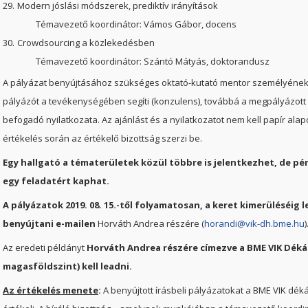
29.
Modern jóslási módszerek, prediktív irányítások
Témavezető koordinátor: Vámos Gábor, docens
30.
Crowdsourcing a közlekedésben
Témavezető koordinátor: Szántó Mátyás, doktorandusz
A pályázat benyújtásához szükséges oktató-kutató mentor személyének
pályázót a tevékenységében segíti (konzulens), továbbá a megpályázot
befogadó nyilatkozata. Az ajánlást és a nyilatkozatot nem kell papír alap
értékelés során az értékelő bizottság szerzi be.
Egy hallgató a tématerületek közül többre is jelentkezhet, de p
egy feladatért kaphat.
A pályázatok 2019. 08. 15.-től folyamatosan, a keret kimerüléséig 
benyújtani e-mailen
Horváth Andrea részére (
horandi@vik-dh.bme.hu
)
Az eredeti példányt
Horváth Andrea részére címezve a BME VIK Dékán
magasföldszint) kell leadni.
Az értékelés menete
:
A benyújtott írásbeli pályázatokat a BME VIK dékánj