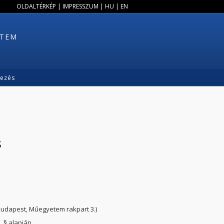
OLDALTÉRKÉP
|
IMPRESSZUM
|
HU
|
EN
ETEM
kezés
s
Budapest, Műegyetem rakpart 3.)
. § alapján.