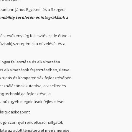
Neumann János Egyetem és a Szegedi
mobility területén és integrálásuk a
iós tevékenység fejlesztése, ide értve a
ázisok) szerepének a növelését és a
lógiai fejlesztése és alkalmazása
s alkalmazások fejlesztésében, illetve
s tudás és kompetenciák fejlesztésében.
lhasználásának kutatása, a viselkedés
g technológia fejlesztése, a
lapú egyéb megoldások fejlesztése.
lis tudásközpont
jogviszonnyal rendelkező hallgatók
adata az adott tématerület megismerése,