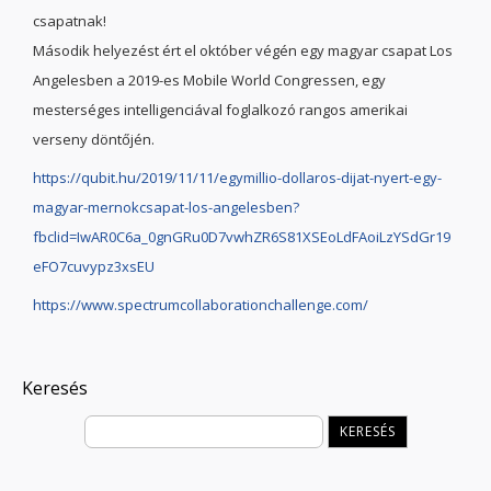
csapatnak!
Második helyezést ért el október végén egy magyar csapat Los
Angelesben a 2019-es Mobile World Congressen, egy
mesterséges intelligenciával foglalkozó rangos amerikai
verseny döntőjén.
https://qubit.hu/2019/11/11/egymillio-dollaros-dijat-nyert-egy-
magyar-mernokcsapat-los-angelesben?
fbclid=IwAR0C6a_0gnGRu0D7vwhZR6S81XSEoLdFAoiLzYSdGr19
eFO7cuvypz3xsEU
https://www.spectrumcollaborationchallenge.com/
Keresés