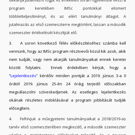
dékánja jutalmazni fogja. Az értékelés során figyelembe veszi a
program keretében IMSc pontokkal elismert
többletteljesítményt, és az elért tanulmányi átlagot. A
jutalmazás az első szemeszterre megtörtént, lassan a második
szemeszter értékelését készítjük elő.
3. A soron következő félév előkészítéséhez számba kell
vennünk, hogy az IMSc program résztvevői közül kik azok, akik
nem tudják, vagy nem akarják tanulmányaikat ennek keretei
között folytatni. Ennek érdekében kérjük, hogy a
“
Lejelentkezés
” kérdőív minden pontját a 2019. június 3-a 0
órától 2019. június 25-én 24 óráig terjedő időszakban
megválaszolni szíveskedjenek. Az esetleges lejelentkezés
okának részletes indoklásával a program jobbítását tudják
elősegíteni.
4. Felhívjuk a műegyetemi tanulmányaikat a 2018/2019-as
tanév első szemeszterében megkezdő, a második szemeszter