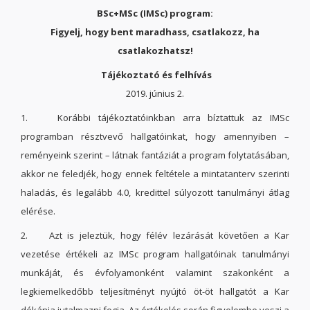
BSc+MSc (IMSc) program:
Figyelj, hogy bent maradhass, csatlakozz, ha
csatlakozhatsz!
T
ájékoztató és felhívás
2019. június 2.
1. Korábbi tájékoztatóinkban arra bíztattuk az IMSc
programban résztvevő hallgatóinkat, hogy amennyiben –
reményeink szerint – látnak fantáziát a program folytatásában,
akkor ne feledjék, hogy ennek feltétele a mintatanterv szerinti
haladás, és legalább 4.0, kredittel súlyozott tanulmányi átlag
elérése.
2. Azt is jeleztük, hogy félév lezárását követően a Kar
vezetése értékeli az IMSc program hallgatóinak tanulmányi
munkáját, és évfolyamonként valamint szakonként a
legkiemelkedőbb teljesítményt nyújtó öt-öt hallgatót a Kar