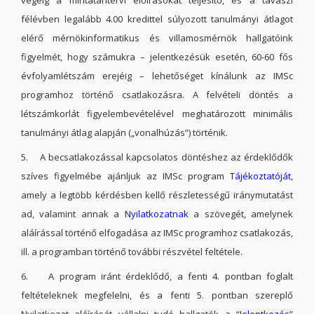
végéig a mintatantervi előírásokat teljesítő, és a tavaszi
félévben legalább 4.00 kredittel súlyozott tanulmányi átlagot
elérő mérnökinformatikus és villamosmérnök hallgatóink
figyelmét, hogy számukra – jelentkezésük esetén, 60-60 fős
évfolyamlétszám erejéig – lehetőséget kínálunk az IMSc
programhoz történő csatlakozásra. A felvételi döntés a
létszámkorlát figyelembevételével meghatározott minimális
tanulmányi átlag alapján („vonalhúzás”) történik.
5. A becsatlakozással kapcsolatos döntéshez az érdeklődők
szíves figyelmébe ajánljuk az IMSc program
Tájékoztatóját
,
amely a legtöbb kérdésben kellő részletességű iránymutatást
ad, valamint annak a
Nyilatkozatnak
a szövegét, amelynek
aláírással történő elfogadása az IMSc programhoz csatlakozás,
ill. a programban történő további részvétel feltétele.
6. A program iránt érdeklődő, a fenti 4. pontban foglalt
feltételeknek megfelelni, és a fenti 5. pontban szereplő