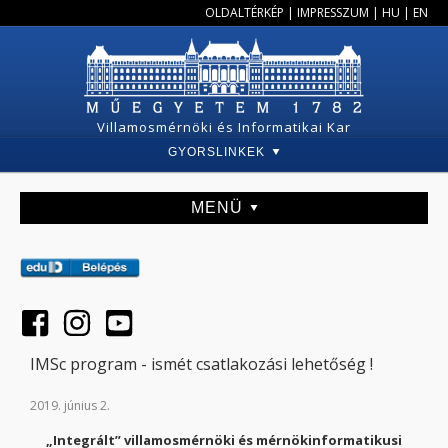
OLDALTÉRKÉP
|
IMPRESSZUM
|
HU
|
EN
Villamosmérnöki és Informatikai Kar
GYORSLINKEK
MENÜ
IMSc program - ismét csatlakozási lehetőség !
2019. június 2.
„Integrált” villamosmérnöki és mérnökinformatikusi