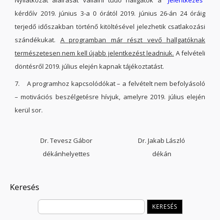
Nyilatkozat aláírását vállalni tudó hallgatók a “
Jelentkezés
”
kérdőív 2019. június 3-a 0 órától 2019. június 26-án 24 óráig
terjedő időszakban történő kitöltésével jelezhetik csatlakozási
szándékukat.
A programban már részt vevő hallgatóknak
természetesen nem kell újabb jelentkezést leadniuk.
A felvételi
döntésről 2019. július elején kapnak tájékoztatást.
7. A programhoz kapcsolódókat – a felvételt nem befolyásoló
– motivációs beszélgetésre hívjuk, amelyre 2019. július elején
kerül sor.
Dr. Tevesz Gábor
Dr. Jakab László
dékánhelyettes
dékán
Keresés