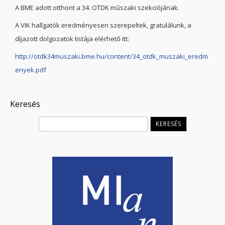
A BME adott otthont a 34. OTDK műszaki szekciójának.
A VIK hallgatók eredményesen szerepeltek, gratulálunk, a
díjazott dolgozatok listája elérhető itt:
http://otdk34muszaki.bme.hu/content/34_otdk_muszaki_eredm
enyek.pdf
Keresés