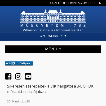
OLDALTÉRKÉP
|
IMPRESSZUM
|
HU
|
EN
Villamosmérnöki és Informatikai Kar
GYORSLINKEK
MENÜ
Sikeresen szerepeltek a VIK hallgatói a 34. OTDK
műszaki szekciójában
2019. március 28.