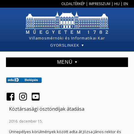
OLDALTÉRKÉP
|
IMPRESSZUM
|
HU
|
EN
Villamosmérnöki és Informatikai Kar
GYORSLINKEK
MENÜ
Köztársasági ösztöndíjak átadása
2016. december 15.
Ünnepélyes körülmények között adta át Józsa János rektor és