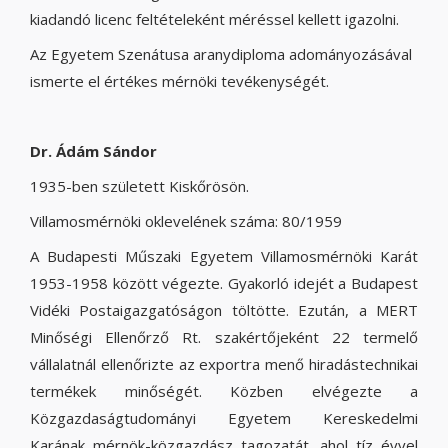
kiadandó licenc feltételeként méréssel kellett igazolni.
Az Egyetem Szenátusa aranydiploma adományozásával
ismerte el értékes mérnöki tevékenységét.
Dr. Ádám Sándor
1935-ben született Kiskőrösön.
Villamosmérnöki oklevelének száma: 80/1959
A Budapesti Műszaki Egyetem Villamosmérnöki Karát
1953-1958 között végezte. Gyakorló idejét a Budapest
Vidéki Postaigazgatóságon töltötte. Ezután, a MERT
Minőségi Ellenőrző Rt. szakértőjeként 22 termelő
vállalatnál ellenőrizte az exportra menő hiradástechnikai
termékek minőségét. Közben elvégezte a
Közgazdaságtudományi Egyetem Kereskedelmi
Karának mérnök-közgazdász tagozatát, ahol tíz évvel