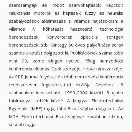
szerszámgép és robot szervóhajtások; kapcsolt
reluktancia motorok és hajtásaik; fuzzy és neurális
szabályozások alkalmazása a villamos hajtásokban; a
villamos ív hőhatását hasznosító technológia
berendezések konverterei; speciális röntgen
berendezések, stb. Mintegy 50 éves pályafutása során
számos alkotást dolgozott ki. Publikációinak száma több
mint 90, zöme idegen nyelvű, főleg nemzetközi
konferencia előadás. Ezek szerzője, illetve társszerzője.
Az EPE Journal folyóirat és több nemzetközi konferencia
rendszeresen foglalkoztatott bírálója. Nevéhez 16
szabadalom kapcsolható, 1999-2004 között 5 újabb
találmányát tették közzé. A Magyar Elektrotechnikai
Egyesület (MEE) tagja, több Bizottságban dolgozott. Az
MTA Elektrotechnikai Bizottságának korábban titkára,
később tagja.