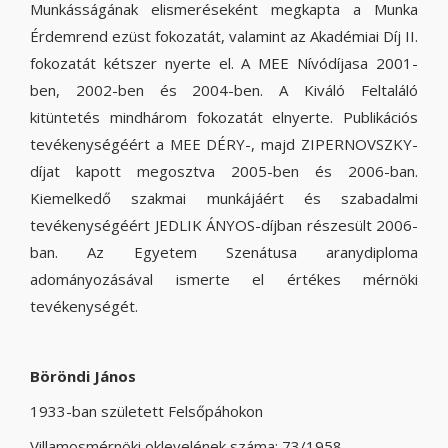
Munkásságának elismeréseként megkapta a Munka
Érdemrend ezüst fokozatát, valamint az Akadémiai Díj II.
fokozatát kétszer nyerte el. A MEE Nívódíjasa 2001-
ben, 2002-ben és 2004-ben. A Kiváló Feltaláló
kitüntetés mindhárom fokozatát elnyerte. Publikációs
tevékenységéért a MEE DÉRY-, majd ZIPERNOVSZKY-
díjat kapott megosztva 2005-ben és 2006-ban.
Kiemelkedő szakmai munkájáért és szabadalmi
tevékenységéért JEDLIK ÁNYOS-díjban részesült 2006-
ban. Az Egyetem Szenátusa aranydiploma
adományozásával ismerte el értékes mérnöki
tevékenységét.
Böröndi János
1933-ban született Felsőpáhokon
Villamosmérnöki oklevelének száma: 73/1958