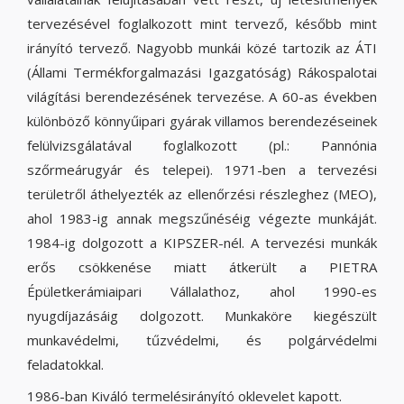
tervezésével foglalkozott mint tervező, később mint
irányító tervező. Nagyobb munkái közé tartozik az ÁTI
(Állami Termékforgalmazási Igazgatóság) Rákospalotai
világítási berendezésének tervezése. A 60-as években
különböző könnyűipari gyárak villamos berendezéseinek
felülvizsgálatával foglalkozott (pl.: Pannónia
szőrmeárugyár és telepei). 1971-ben a tervezési
területről áthelyezték az ellenőrzési részleghez (MEO),
ahol 1983-ig annak megszűnéséig végezte munkáját.
1984-ig dolgozott a KIPSZER-nél. A tervezési munkák
erős csökkenése miatt átkerült a PIETRA
Épületkerámiaipari Vállalathoz, ahol 1990-es
nyugdíjazásáig dolgozott. Munkaköre kiegészült
munkavédelmi, tűzvédelmi, és polgárvédelmi
feladatokkal.
1986-ban Kiváló termelésirányító oklevelet kapott.