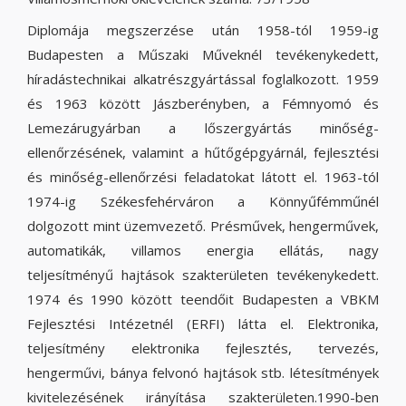
Diplomája megszerzése után 1958-tól 1959-ig
Budapesten a Műszaki Műveknél tevékenykedett,
híradástechnikai alkatrészgyártással foglalkozott. 1959
és 1963 között Jászberényben, a Fémnyomó és
Lemezárugyárban a lőszergyártás minőség-
ellenőrzésének, valamint a hűtőgépgyárnál, fejlesztési
és minőség-ellenőrzési feladatokat látott el. 1963-tól
1974-ig Székesfehérváron a Könnyűfémműnél
dolgozott mint üzemvezető. Présművek, hengerművek,
automatikák, villamos energia ellátás, nagy
teljesítményű hajtások szakterületen tevékenykedett.
1974 és 1990 között teendőit Budapesten a VBKM
Fejlesztési Intézetnél (ERFI) látta el. Elektronika,
teljesítmény elektronika fejlesztés, tervezés,
hengerművi, bánya felvonó hajtások stb. létesítmények
kivitelezésének irányítása szakterületen.1990-ben