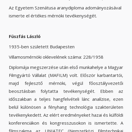
Az Egyetem Szenátusa aranydiploma adományozásával
ismerte el értékes mérnöki tevékenységét.
Füszfás László
1935-ben született Budapesten
Villamosmérnöki oklevelének száma: 228/1958
Diplomája megszerzése után első munkahelye a Magyar
Filmgyártó Vállalat (MAFILM) volt. Először karbantartói,
majd fejlesztő mérnöki, végül főosztályvezetői
beosztásban folytatta tevékenységét. Ebben az
időszakban a teljes hangfelvételi lánc analízise, ezen
belül különösen a fényhang technológia szakterületen
tevékenykedett. Az elért eredményeket hazai és külföldi
konferenciákon és kongresszusokon is ismertette. A
filmszakma az UNIATEC (Nemzetközi Filmtechnikai