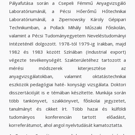
Pályafutása során a Csepeli Fémmű Anyagvizsgáló
Laboratóriumánál, a Pécsi Hőerőmű Hőtechnikai
Laboratóriumánál, a Zipernowsky Károly Gépipari
Technikumban, a Pollack Mihály Műszaki Főiskolán,
valamint a Pécsi Tudományegyetem Neveléstudományi
Intézeténél dolgozott. 1978-tól 1979-ig Irakban, majd
1982 és 1983 között Szíriában (Industrial export)
végezte tevékenységét. Szakterületéhez tartozott a
mérési módszerek kiterjesztése az
anyagvizsgálatokban, valamint oktatástechnikai
eszközök pedagógiai haté- konysági vizsgálata. Doktori
disszertációját is e témában készítette. Munkája során
több tankönyvet, szakkönyvet, főiskolai jegyzetet,
tanulmányt és cikket írt. Több hazai és külföldi
tudományos konferencián tartott előadást,
korreferátumot, ahol angol nyelvtudását kamatoztatta.