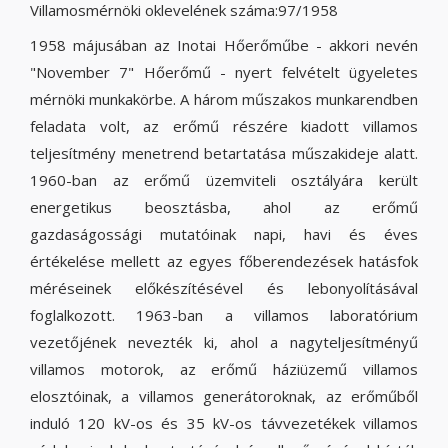
Villamosmérnöki oklevelének száma:97/1958
1958 májusában az Inotai Hőerőműbe - akkori nevén
"November 7" Hőerőmű - nyert felvételt ügyeletes
mérnöki munkakörbe. A három műszakos munkarendben
feladata volt, az erőmű részére kiadott villamos
teljesítmény menetrend betartatása műszakideje alatt.
1960-ban az erőmű üzemviteli osztályára került
energetikus beosztásba, ahol az erőmű
gazdaságossági mutatóinak napi, havi és éves
értékelése mellett az egyes főberendezések hatásfok
méréseinek előkészítésével és lebonyolításával
foglalkozott. 1963-ban a villamos laboratórium
vezetőjének nevezték ki, ahol a nagyteljesítményű
villamos motorok, az erőmű háziüzemű villamos
elosztóinak, a villamos generátoroknak, az erőműből
induló 120 kV-os és 35 kV-os távvezetékek villamos