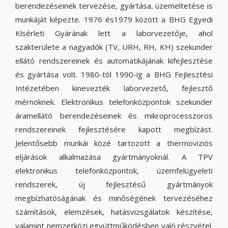
berendezéseinek tervezése, gyártása, üzemeltetése is
munkáját képezte. 1976 és1979 között a BHG Egyedi
Kísérleti Gyárának lett a laborvezetője, ahol
szakterülete a nagyadók (TV, URH, RH, KH) szekunder
ellátó rendszereinek és automatikájának kifejlesztése
és gyártása volt. 1980-tól 1990-ig a BHG Fejlesztési
Intézetében kinevezték laborvezető, fejlesztő
mérnöknek. Elektronikus telefonközpontok szekunder
áramellátó berendezéseinek és mikroprocesszoros
rendszereinek fejlesztésére kapott megbízást.
Jelentősebb munkái közé tartozott a thermoviziós
eljárások alkalmazása gyártmányoknál. A TPV
elektronikus telefonközpontok, üzemfelügyeleti
rendszerek, új fejlesztésű gyártmányok
megbízhatóságának és minőségének tervezéséhez
számítások, elemzések, hatásvizsgálatok készítése,
valamint nemzetközi együttműködésben való részvétel.