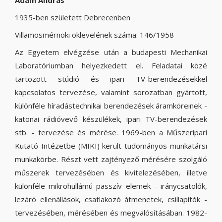
Ádám András
1935-ben született Debrecenben
Villamosmérnöki oklevelének száma: 146/1958
Az Egyetem elvégzése után a budapesti Mechanikai
Laboratóriumban helyezkedett el. Feladatai közé
tartozott stúdió és ipari TV-berendezésekkel
kapcsolatos tervezése, valamint sorozatban gyártott,
különféle híradástechnikai berendezések áramköreinek -
katonai rádióvevő készülékek, ipari TV-berendezések
stb. - tervezése és mérése. 1969-ben a Műszeripari
Kutató Intézetbe (MIKI) került tudományos munkatársi
munkakörbe. Részt vett zajtényező mérésére szolgáló
műszerek tervezésében és kivitelezésében, illetve
különféle mikrohullámú passzív elemek - iránycsatolók,
lezáró ellenállások, csatlakozó átmenetek, csillapítók -
tervezésében, mérésében és megvalósításában. 1982-