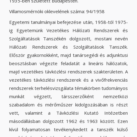
1935-ben született Budapesten.
Villamosmérnöki oklevelének száma: 94/1958
Egyetemi tanulmányai befejezése után, 1958-tól 1975-
ig Egyetemünk Vezetékes Hálózati Rendszerek és
Szolgáltatások Tanszékén dolgozott, mostani nevén
Hálózati Rendszerek és Szolgáltatások Tanszék.
Először gyakornokként, majd tanársegédi és adjunktusi
beosztásban végezte feladatát a lineáris hálózatok,
majd vezetékes távközlési rendszerek szakterületen. A
vezetékes távközlési rendszerek és a vivőfrekvenciás
rendszerek terhelésvizsgálata témakörben tudományos
munkát végzett, társszerzőként nemzetközi
szabadalom és mérőműszer kidolgozásában is részt
vett, valamint a Távközlési Kutató Intézetben
másodállásban dolgozott 1962 és 1963 között. Ezen
kívül folyamatosan tevékenykedett a tanszék külső