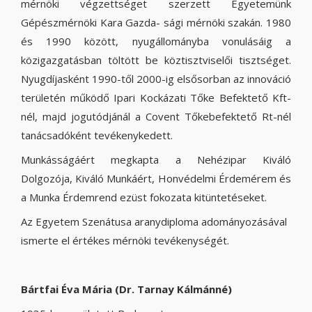
mérnöki végzettséget szerzett Egyetemünk
Gépészmérnöki Kara Gazda- sági mérnöki szakán. 1980
és 1990 között, nyugállományba vonulásáig a
közigazgatásban töltött be köztisztviselői tisztséget.
Nyugdíjasként 1990-től 2000-ig elsősorban az innováció
területén működő Ipari Kockázati Tőke Befektető Kft-
nél, majd jogutódjánál a Covent Tőkebefektető Rt-nél
tanácsadóként tevékenykedett.
Munkásságáért megkapta a Nehézipar Kiváló
Dolgozója, Kiváló Munkáért, Honvédelmi Érdemérem és
a Munka Érdemrend ezüst fokozata kitüntetéseket.
Az Egyetem Szenátusa aranydiploma adományozásával
ismerte el értékes mérnöki tevékenységét.
Bártfai Éva Mária (Dr. Tarnay Kálmánné)