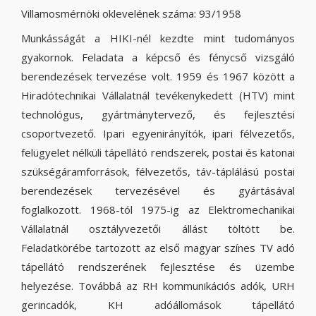
Villamosmérnöki oklevelének száma: 93/1958
Munkásságát a HIKI-nél kezdte mint tudományos
gyakornok. Feladata a képcső és fénycső vizsgáló
berendezések tervezése volt. 1959 és 1967 között a
Hiradótechnikai Vállalatnál tevékenykedett (HTV) mint
technológus, gyártmánytervező, és fejlesztési
csoportvezető. Ipari egyenirányítók, ipari félvezetős,
felügyelet nélküli tápellátó rendszerek, postai és katonai
szükségáramforrások, félvezetős, táv-táplálású postai
berendezések tervezésével és gyártásával
foglalkozott. 1968-tól 1975-ig az Elektromechanikai
Vállalatnál osztályvezetői állást töltött be.
Feladatkörébe tartozott az első magyar színes TV adó
tápellátó rendszerének fejlesztése és üzembe
helyezése. Továbbá az RH kommunikációs adók, URH
gerincadók, KH adóállomások tápellátó