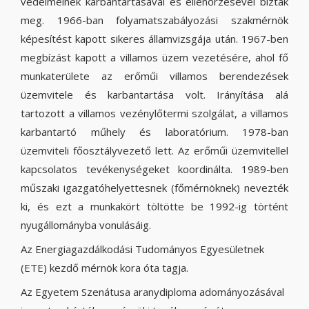
védelmeinek karbantartásával és ellenőrzésével bízták
meg. 1966-ban folyamatszabályozási szakmérnök
képesítést kapott sikeres államvizsgája után. 1967-ben
megbízást kapott a villamos üzem vezetésére, ahol fő
munkaterülete az erőműi villamos berendezések
üzemvitele és karbantartása volt. Irányítása alá
tartozott a villamos vezénylőtermi szolgálat, a villamos
karbantartó műhely és laboratórium. 1978-ban
üzemviteli főosztályvezető lett. Az erőműi üzemvitellel
kapcsolatos tevékenységeket koordinálta. 1989-ben
műszaki igazgatóhelyettesnek (főmérnöknek) nevezték
ki, és ezt a munkakört töltötte be 1992-ig történt
nyugállományba vonulásáig.
Az Energiagazdálkodási Tudományos Egyesületnek
(ETE) kezdő mérnök kora óta tagja.
Az Egyetem Szenátusa aranydiploma adományozásával