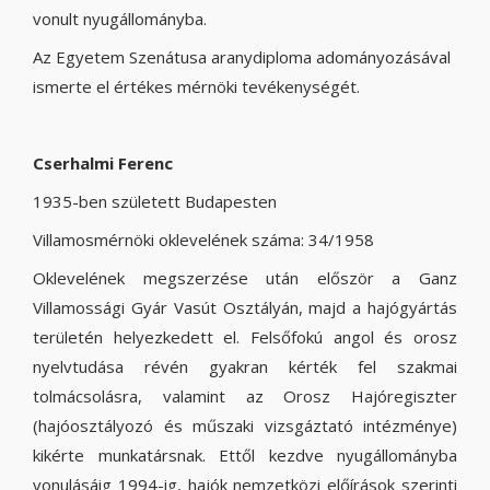
vonult nyugállományba.
Az Egyetem Szenátusa aranydiploma adományozásával
ismerte el értékes mérnöki tevékenységét.
Cserhalmi Ferenc
1935-ben született Budapesten
Villamosmérnöki oklevelének száma: 34/1958
Oklevelének megszerzése után először a Ganz
Villamossági Gyár Vasút Osztályán, majd a hajógyártás
területén helyezkedett el. Felsőfokú angol és orosz
nyelvtudása révén gyakran kérték fel szakmai
tolmácsolásra, valamint az Orosz Hajóregiszter
(hajóosztályozó és műszaki vizsgáztató intézménye)
kikérte munkatársnak. Ettől kezdve nyugállományba
vonulásáig 1994-ig, hajók nemzetközi előírások szerinti