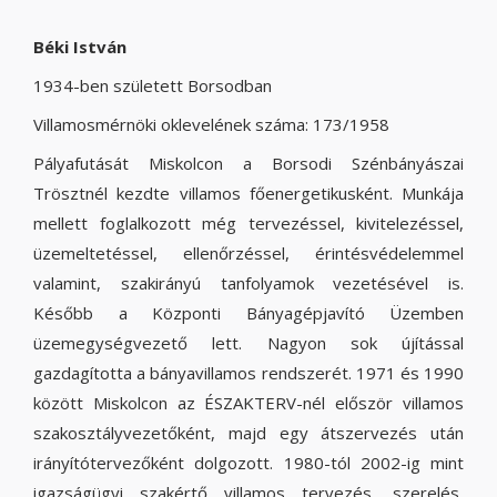
Béki István
1934-ben született Borsodban
Villamosmérnöki oklevelének száma: 173/1958
Pályafutását Miskolcon a Borsodi Szénbányászai
Trösztnél kezdte villamos főenergetikusként. Munkája
mellett foglalkozott még tervezéssel, kivitelezéssel,
üzemeltetéssel, ellenőrzéssel, érintésvédelemmel
valamint, szakirányú tanfolyamok vezetésével is.
Később a Központi Bányagépjavító Üzemben
üzemegységvezető lett. Nagyon sok újítással
gazdagította a bányavillamos rendszerét. 1971 és 1990
között Miskolcon az ÉSZAKTERV-nél először villamos
szakosztályvezetőként, majd egy átszervezés után
irányítótervezőként dolgozott. 1980-tól 2002-ig mint
igazságügyi szakértő villamos tervezés, szerelés,