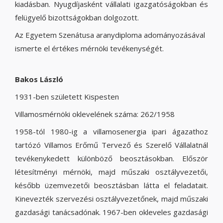
kiadásban. Nyugdíjasként vállalati igazgatóságokban és
felügyelő bizottságokban dolgozott.
Az Egyetem Szenátusa aranydiploma adományozásával
ismerte el értékes mérnöki tevékenységét.
Bakos László
1931-ben született Kispesten
Villamosmérnöki oklevelének száma: 262/1958
1958-tól 1980-ig a villamosenergia ipari ágazathoz
tartózó Villamos Erőmű Tervező és Szerelő Vállalatnál
tevékenykedett különböző beosztásokban. Először
létesítményi mérnöki, majd műszaki osztályvezetői,
később üzemvezetői beosztásban látta el feladatait.
Kinevezték szervezési osztályvezetőnek, majd műszaki
gazdasági tanácsadónak. 1967-ben okleveles gazdasági