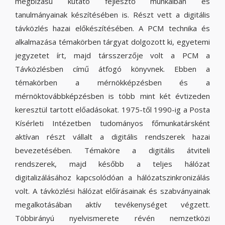
megbízású kutató fejlesztő munkáiban és
tanulmányainak készítésében is. Részt vett a digitális
távközlés hazai előkészítésében. A PCM technika és
alkalmazása témakörben tárgyat dolgozott ki, egyetemi
jegyzetet írt, majd társszerzője volt a PCM a
Távközlésben című átfogó könyvnek. Ebben a
témakörben a mérnökképzésben és a
mérnöktovábbképzésben is több mint két évtizeden
keresztül tartott előadásokat. 1975-től 1990-ig a Posta
Kísérleti Intézetben tudományos főmunkatársként
aktívan részt vállalt a digitális rendszerek hazai
bevezetésében. Témaköre a digitális átviteli
rendszerek, majd később a teljes hálózat
digitalizálásához kapcsolódóan a hálózatszinkronizálás
volt. A távközlési hálózat előírásainak és szabványainak
megalkotásában aktív tevékenységet végzett.
Többirányú nyelvismerete révén nemzetközi