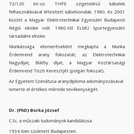
72/120 kV-os THPE szigetelésű kábelek
felhasználásával létesített kábelvonalak. 1980. és 2001
között a Magyar Elektrotechnikai Egyesület Budapesti
Régió elnöke volt. 1980-tól ELMÜ Sportegyesület
társadalmi elnöke.
Munkássága elismeréseként megkapta a Munka
Érdemrend arany fokozatát, az Elektrotechnikai
Nagydíjat, Bláthy díjat, a Magyar Köztársasági
Érdemrend Tiszti Keresztjét (polgári fokozat).
Az Egyetem Szenátusa aranydiploma adományozásával
ismerte el értékes mérnöki tevékenységét.
Dr. (PhD) Borka József
C.Sc. a műszaki tudományok kandidátusa
1934-ben született Budapesten.