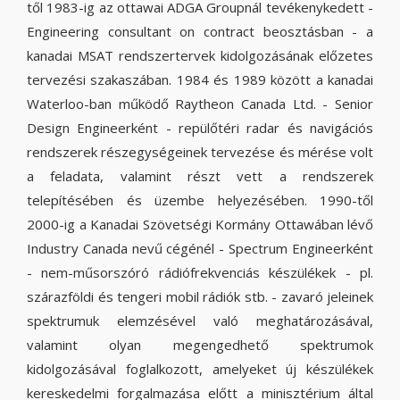
től 1983-ig az ottawai ADGA Groupnál tevékenykedett -
Engineering consultant on contract beosztásban - a
kanadai MSAT rendszertervek kidolgozásának előzetes
tervezési szakaszában. 1984 és 1989 között a kanadai
Waterloo-ban működő Raytheon Canada Ltd. - Senior
Design Engineerként - repülőtéri radar és navigációs
rendszerek részegységeinek tervezése és mérése volt
a feladata, valamint részt vett a rendszerek
telepítésében és üzembe helyezésében. 1990-től
2000-ig a Kanadai Szövetségi Kormány Ottawában lévő
Industry Canada nevű cégénél - Spectrum Engineerként
- nem-műsorszóró rádiófrekvenciás készülékek - pl.
szárazföldi és tengeri mobil rádiók stb. - zavaró jeleinek
spektrumuk elemzésével való meghatározásával,
valamint olyan megengedhető spektrumok
kidolgozásával foglalkozott, amelyeket új készülékek
kereskedelmi forgalmazása előtt a minisztérium által