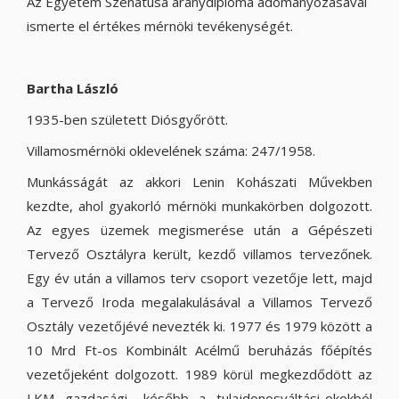
Az Egyetem Szenátusa aranydiploma adományozásával
ismerte el értékes mérnöki tevékenységét.
Bartha László
1935-ben született Diósgyőrött.
Villamosmérnöki oklevelének száma: 247/1958.
Munkásságát az akkori Lenin Kohászati Művekben
kezdte, ahol gyakorló mérnöki munkakörben dolgozott.
Az egyes üzemek megismerése után a Gépészeti
Tervező Osztályra került, kezdő villamos tervezőnek.
Egy év után a villamos terv csoport vezetője lett, majd
a Tervező Iroda megalakulásával a Villamos Tervező
Osztály vezetőjévé nevezték ki. 1977 és 1979 között a
10 Mrd Ft-os Kombinált Acélmű beruházás főépítés
vezetőjeként dolgozott. 1989 körül megkezdődött az
LKM gazdasági- később a tulajdonosváltási-okokból