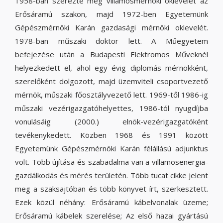
1958-ban szerezte meg villamosmérnöki oklevelét az
Erősáramú szakon, majd 1972-ben Egyetemünk
Gépészmérnöki Karán gazdasági mérnöki oklevelét.
1978-ban műszaki doktor lett. A Műegyetem
befejezése után a Budapesti Elektromos Műveknél
helyezkedett el, ahol egy évig diplomás mérnökként,
szerelőként dolgozott, majd üzemviteli csoportvezető
mérnök, műszaki főosztályvezető lett. 1969-től 1986-ig
műszaki vezérigazgatóhelyettes, 1986-tól nyugdíjba
vonulásáig (2000.) elnök-vezérigazgatóként
tevékenykedett. Közben 1968 és 1991 között
Egyetemünk Gépészmérnöki Karán félállású adjunktus
volt. Több újítása és szabadalma van a villamosenergia-
gazdálkodás és mérés területén. Több tucat cikke jelent
meg a szaksajtóban és több könyvet írt, szerkesztett.
Ezek közül néhány: Erősáramú kábelvonalak üzeme;
Erősáramú kábelek szerelése; Az első hazai gyártású