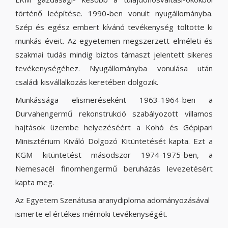
történő leépítése. 1990-ben vonult nyugállományba.
Szép és egész embert kívánó tevékenység töltötte ki
munkás éveit. Az egyetemen megszerzett elméleti és
szakmai tudás mindig biztos támaszt jelentett sikeres
tevékenységéhez. Nyugállományba vonulása után
családi kisvállalkozás keretében dolgozik.
Munkássága elismeréseként 1963-1964-ben a
Durvahengermű rekonstrukció szabályozott villamos
hajtások üzembe helyezéséért a Kohó és Gépipari
Minisztérium Kiváló Dolgozó Kitüntetését kapta. Ezt a
KGM kitüntetést másodszor 1974-1975-ben, a
Nemesacél finomhengermű beruházás levezetésért
kapta meg.
Az Egyetem Szenátusa aranydiploma adományozásával
ismerte el értékes mérnöki tevékenységét.