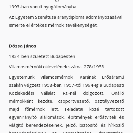
1993-ban vonult nyugállományba.
Az Egyetem Szenátusa aranydiploma adományozásával
ismerte el értékes mérnöki tevékenységét.
Dózsa János
1934-ben született Budapesten
Villamosmérnöki oklevelének száma: 278/1958
Egyetemünk Villamosmérnöki Karának Erősáramú
szakán végzett 1958-ban. 1957-től 1994-ig a Budapesti
Közlekedési Vállalat Rt.-nél dolgozott. Önálló
mérnökként kezdte, csoportvezető, osztályvezető
majd főmérnök lett. Feladatai közé tartozott
egyenirányító alállomások, építmények erőátviteli és
világító berendezéseinek, jelző, biztosító és hírközlő