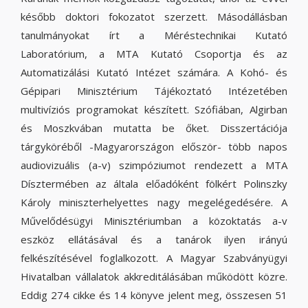
később doktori fokozatot szerzett. Másodállásban
tanulmányokat írt a Méréstechnikai Kutató
Laboratórium, a MTA Kutató Csoportja és az
Automatizálási Kutató Intézet számára. A Kohó- és
Gépipari Minisztérium Tájékoztató Intézetében
multivíziós programokat készített. Szófiában, Algirban
és Moszkvában mutatta be őket. Disszertációja
tárgyköréből -Magyarországon először- több napos
audiovizuális (a-v) szimpóziumot rendezett a MTA
Dísztermében az általa előadóként fölkért Polinszky
Károly miniszterhelyettes nagy megelégedésére. A
Művelődésügyi Minisztériumban a közoktatás a-v
eszköz ellátásával és a tanárok ilyen irányú
felkészítésével foglalkozott. A Magyar Szabványügyi
Hivatalban vállalatok akkreditálásában működött közre.
Eddig 274 cikke és 14 könyve jelent meg, összesen 51