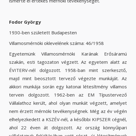
ismerte el értékes mérnöki tevékenységét.
Fodor György
1930-ben született Budapesten
Villamosmérnöki oklevelének száma: 46/1958
Egyetemünk Villamosmérnöki Karának Erősáramú
szakán, esti tagozaton végzett. Az egyetem alatt az
ÉVITERV-nél dolgozott. 1958-ban mint szerkesztő,
majd mint beosztott tervező végezte munkáját. Az
akkori munkája során egy katonai létesítmény villamos
tervein dolgozott. 1962-ben az EM Típustervező
Vállalathoz került, ahol olyan munkát végzett, amelyet
nem érzett mérnöki tevékenységnek. Még az év végén
elhelyezkedett a KSZÉV-nél, a későbbi KIPSZER cégnél,
ahol 22 éven át dolgozott. Az ország könnyűipari
vállalatainak felújításában vett részt, új létesítmények