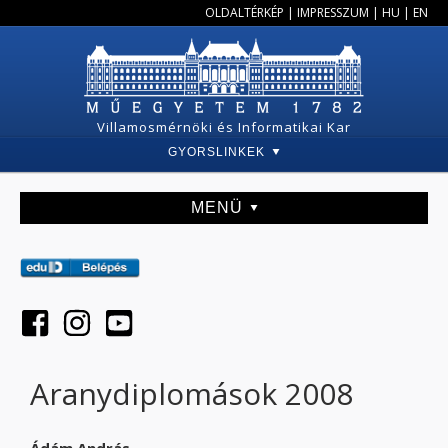
OLDALTÉRKÉP
|
IMPRESSZUM
|
HU
|
EN
Villamosmérnöki és Informatikai Kar
GYORSLINKEK
MENÜ
Aranydiplomások 2008