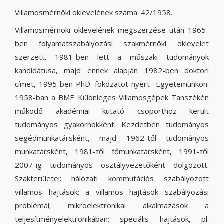
Villamosmérnöki oklevelének száma: 42/1958.
Villamosmérnöki oklevelének megszerzése után 1965-
ben folyamatszabályozási szakmérnöki oklevelet
szerzett. 1981-ben lett a műszaki tudományok
kandidátusa, majd ennek alapján 1982-ben doktori
címet, 1995-ben PhD. fokozatot nyert Egyetemünkön.
1958-ban a BME Különleges Villamosgépek Tanszékén
működő akadémiai kutató csoporthoz került
tudományos gyakornokként. Kezdetben tudományos
segédmunkatársként, majd 1962-től tudományos
munkatársként, 1981-től főmunkatársként, 1991-től
2007-ig tudományos osztályvezetőként dolgozott.
Szakterületei: hálózati kommutációs szabályozott
villamos hajtások; a villamos hajtások szabályozási
problémái; mikroelektronikai alkalmazások a
teljesítményelektronikában; speciális hajtások, pl.