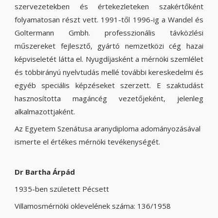
szervezetekben és értekezleteken szakértőként
folyamatosan részt vett. 1991-től 1996-ig a Wandel és
Goltermann Gmbh. professzionális távközlési
műszereket fejlesztő, gyártó nemzetközi cég hazai
képviseletét látta el. Nyugdíjasként a mérnöki szemlélet
és többirányú nyelvtudás mellé további kereskedelmi és
egyéb speciális képzéseket szerzett. E szaktudást
hasznosította magáncég vezetőjeként, jelenleg
alkalmazottjaként.
Az Egyetem Szenátusa aranydiploma adományozásával
ismerte el értékes mérnöki tevékenységét.
Dr Bartha Árpád
1935-ben született Pécsett
Villamosmérnöki oklevelének száma: 136/1958