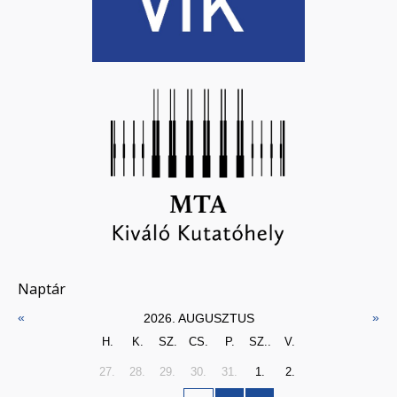
Naptár
«
»
2026. AUGUSZTUS
H.
K.
SZ.
CS.
P.
SZ..
V.
27.
28.
29.
30.
31.
1.
2.