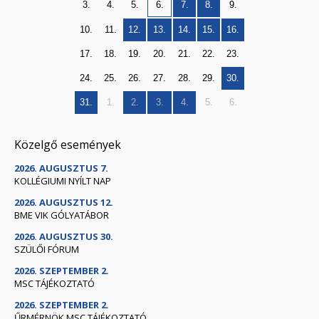
3.
4.
5.
6.
7.
8.
9.
10.
11.
12.
13.
14.
15.
16.
17.
18.
19.
20.
21.
22.
23.
24.
25.
26.
27.
28.
29.
30.
31.
1.
2.
3.
4.
5.
6.
Közelgő események
2026. AUGUSZTUS 7.
KOLLÉGIUMI NYÍLT NAP
2026. AUGUSZTUS 12.
BME VIK GÓLYATÁBOR
2026. AUGUSZTUS 30.
SZÜLŐI FÓRUM
2026. SZEPTEMBER 2.
MSC TÁJÉKOZTATÓ
2026. SZEPTEMBER 2.
ŰRMÉRNÖK MSC TÁJÉKOZTATÓ