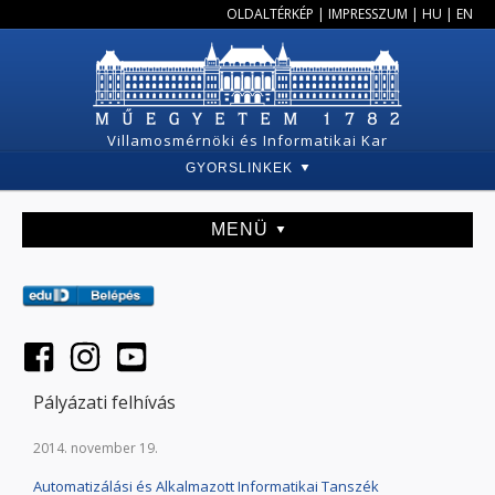
OLDALTÉRKÉP
|
IMPRESSZUM
|
HU
|
EN
Villamosmérnöki és Informatikai Kar
GYORSLINKEK
MENÜ
Pályázati felhívás
2014. november 19.
Automatizálási és Alkalmazott Informatikai Tanszék