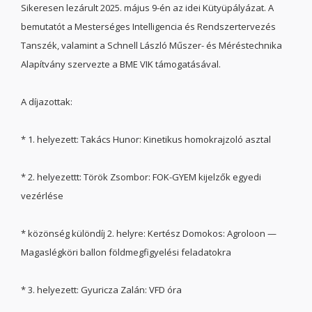
Sikeresen lezárult 2025. május 9-én az idei Kütyüpályázat. A
bemutatót a Mesterséges Intelligencia és Rendszertervezés
Tanszék, valamint a Schnell László Műszer- és Méréstechnika
Alapítvány szervezte a BME VIK támogatásával.
A díjazottak:
* 1. helyezett: Takács Hunor: Kinetikus homokrajzoló asztal
* 2. helyezettt: Török Zsombor: FOK-GYEM kijelzők egyedi
vezérlése
* közönség különdíj 2. helyre: Kertész Domokos: Agroloon —
Magaslégköri ballon földmegfigyelési feladatokra
* 3. helyezett: Gyuricza Zalán: VFD óra