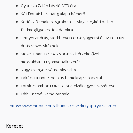
Gyuricza Zalán László: VFD óra
Káli Donát: Ultrahang alapú hőmérő
Kertész Domokos: Agroloon — Magaslégköri ballon
földmegfigyelési feladatokra
Lernyei András, Merkl Levente: Golyógyorsító – Mini CERN
óriás részecskéknek
Mezei Tibor: TCS34725 RGB színérzékelővel
megvalósított nyomvonalkövetés
Nagy Csongor: Kártyaolvaschó
Takács Hunor: Kinetikus homokrajzoló asztal
Török Zsombor: FOK-GYEM kijelzők egyedi vezérlése
Tóth Kristóf: Game console
https://www.mit.bme.hu/albumok/2025/kutyupalyazat-2025
Keresés