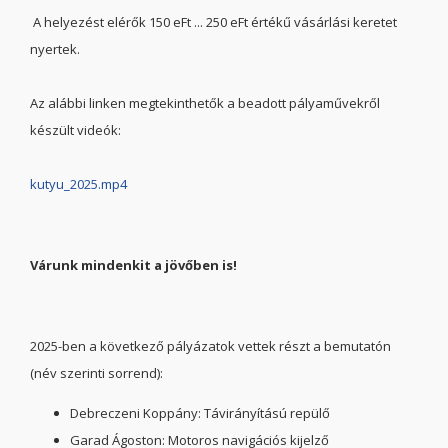
A helyezést elérők 150 eFt ... 250 eFt értékű vásárlási keretet
nyertek.
Az alábbi linken megtekinthetők a beadott pályaművekről
készült videók:
kutyu_2025.mp4
Várunk mindenkit a jövőben is!
2025-ben a következő pályázatok vettek részt a bemutatón
(név szerinti sorrend):
Debreczeni Koppány: Távirányítású repülő
Garad Ágoston: Motoros navigációs kijelző