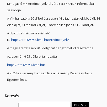
Kimagasló VIK eredményekkel zárult a 37. OTDK informatikai
szekciója.
A VIK hallgatói a 99 díjból összesen 44 díjat hoztak el, közülük 14
első díjat, 11 második díjat, 8 harmadik díjat és 11 különdíjat.
A díjazottak névsora elérhető
itt:
https://otdk25.vik.bme.hu/eredmenyek/
A megmérettetésen 205 dolgozat hangzott el 23 tagozatbna.
Az eseményt 23 vállalat támogatta.
https://otdk25.vik.bme.hu/
A 2027-es verseny házigazdája a Pázmány Péter Katolikus
Egyetem lesz.
Keresés