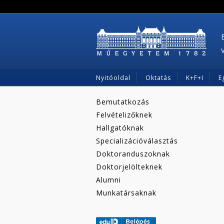
Nyitóoldal
Oktatás
K+F+I
E
Bemutatkozás
Felvételizőknek
Hallgatóknak
Specializációválasztás
Doktoranduszoknak
Doktorjelölteknek
Alumni
Munkatársaknak