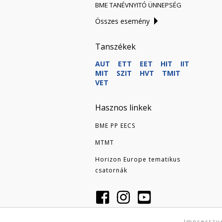
BME TANÉVNYITÓ ÜNNEPSÉG
Összes esemény
Tanszékek
AUT
ETT
EET
HIT
IIT
MIT
SZIT
HVT
TMIT
VET
Hasznos linkek
BME PP EECS
MTMT
Horizon Europe tematikus
csatornák
Impressz