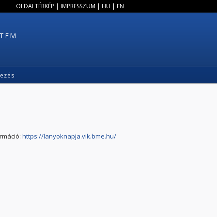
OLDALTÉRKÉP
|
IMPRESSZUM
|
HU
|
EN
ETEM
kezés
ormáció:
https://lanyoknapja.vik.bme.hu/