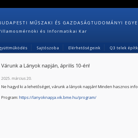
BUDAPESTI MŰSZAKI ÉS GAZDASÁGTUDOMÁNYI EGY
Villamosmérnöki és Informatikai Kar
gyüttműködés
Sajtószoba
Elérhetőségeink
Q3 telek épít
Várunk a Lányok napján, április 10-én!
2025. március 20.
Ne hagyd ki a lehetőséget, várunk a lányok napján! Minden hasznos inf
Program:
https://lanyoknapja.vik.bme.hu/program/