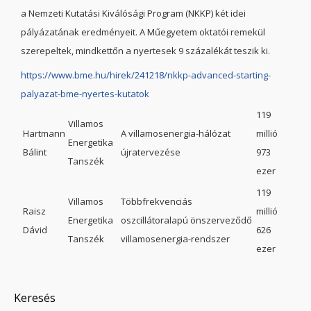
a Nemzeti Kutatási Kiválósági Program (NKKP) két idei
pályázatának eredményeit. A Műegyetem oktatói remekül
szerepeltek, mindkettőn a nyertesek 9 százalékát teszik ki.
https://www.bme.hu/hirek/241218/nkkp-advanced-starting-
palyazat-bme-nyertes-kutatok
119
Villamos
Hartmann
A villamosenergia-hálózat
millió
Energetika
Bálint
újratervezése
973
Tanszék
ezer
119
Villamos
Többfrekvenciás
Raisz
millió
Energetika
oszcillátoralapú önszerveződő
Dávid
626
Tanszék
villamosenergia-rendszer
ezer
Keresés