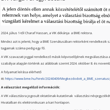
2024. július 1-től Charaf Hassan, a VIK dékánja a BME rektora.
Mindez azt is jelenti, hogy a BME Szenátusában rektorként rendelkezik sz
tagjainak száma pedig egy fő.
A VIK szavazati joggal rendelkező másik képviselőjének megválasztása a
szabályai alapján történik az alábbiak szerint 2024. október 8. és novembe
A folyamat leírása elérhető
itt:
https://www.bme.hu/hirek/20240409/Megkezdodott_a_BME_szenatusi_
A választást megelőző információk:
A VIK választásra jogosult oktatóinak-kutatóinak választási névjegyzékét
Hivatalban és elektronikusan a kari honlapon.