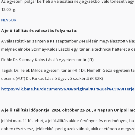
Az egyetemi polgár kérheti a választási névjegyzékből való törlését vagy 
12.00-ig.
NÉVSOR
A jelöltállítás és választás folyamata:
A választást kari szinten a KT szeptember 24-i ülésén megválasztott válas
melynek elnöke Szirmay-Kalos László egy. tanár, a technikai hátteret a dék
Elnök: Dr. Szirmay-Kalos László egyetemi tanár (IIT)
Tagok: Dr. Telek Miklós egyetemi tanár (HIT) Dr. Németh Géza egyetemi ta
docens (AUT) Dr. Farkas László ügyvivő szakértő (KISZK)
https://vik.bme.hu/document/6760/original/KT%20el%C5%91terj
A jelöltállítás időpontja: 2024. október 22-24. , a Neptun Unipoll 
Jelölni max. 11 főt lehet, a jelöltállítás akkor érvényes és eredményes, h
ebben részt vesz, jelöltekké pedig azok válnak, akik esetében a megsze