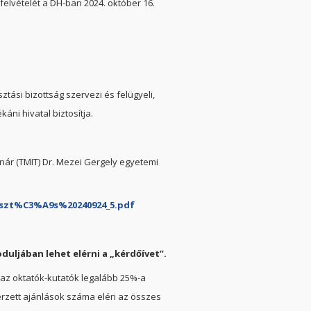
felvételét a DH-ban 2024. október 16.
ztási bizottság szervezi és felügyeli,
áni hivatal biztosítja.
nár (TMIT) Dr. Mezei Gergely egyetemi
eszt%C3%A9s%20240924_5.pdf
moduljában
lehet elérni a „kérdőívet”.
a az oktatók-kutatók legalább 25%-a
rzett ajánlások száma eléri az összes