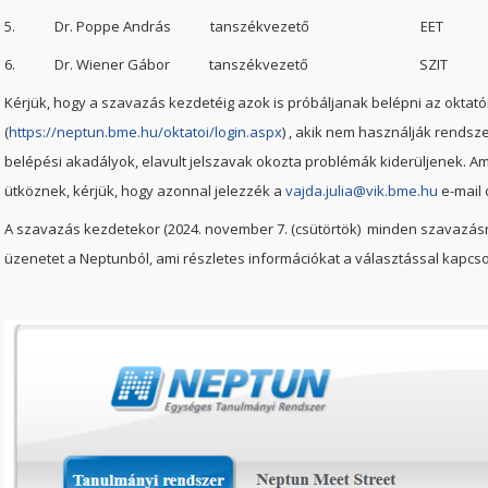
5. Dr. Poppe András tanszékvezető EET
6. Dr. Wiener Gábor tanszékvezető SZIT
Kérjük, hogy a szavazás kezdetéig azok is próbáljanak belépni az oktat
(
https://neptun.bme.hu/oktatoi/login.aspx
) , akik nem használják rendsz
belépési akadályok, elavult jelszavak okozta problémák kiderüljenek.
ütköznek, kérjük, hogy azonnal jelezzék a
vajda.julia@vik.bme.hu
e-mail 
A szavazás kezdetekor (2024. november 7. (csütörtök) minden szavazásr
üzenetet a Neptunból, ami részletes információkat a választással kapcs