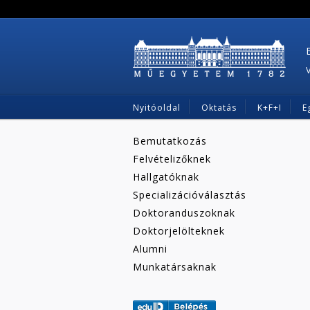
Nyitóoldal
Oktatás
K+F+I
E
Bemutatkozás
Felvételizőknek
Hallgatóknak
Specializációválasztás
Doktoranduszoknak
Doktorjelölteknek
Alumni
Munkatársaknak