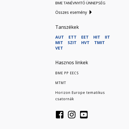
BME TANÉVNYITÓ ÜNNEPSÉG
Összes esemény
Tanszékek
AUT
ETT
EET
HIT
IIT
MIT
SZIT
HVT
TMIT
VET
Hasznos linkek
BME PP EECS
MTMT
Horizon Europe tematikus
csatornák