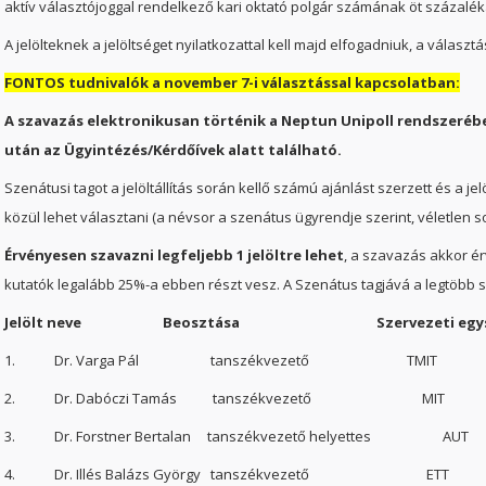
aktív választójoggal rendelkező kari oktató polgár számának öt százalék
A jelölteknek a jelöltséget nyilatkozattal kell majd elfogadniuk, a válasz
FONTOS tudnivalók a november 7-i választással kapcsolatban:
A szavazás elektronikusan történik a Neptun Unipoll rendszeréb
után az Ügyintézés/Kérdőívek alatt található.
Szenátusi tagot a jelöltállítás során kellő számú ajánlást szerzett és a jel
közül lehet választani (a névsor a szenátus ügyrendje szerint, véletlen 
Érvényesen szavazni legfeljebb 1 jelöltre lehet
, a szavazás akkor é
kutatók legalább 25%-a ebben részt vesz. A Szenátus tagjává a legtöbb sza
Jelölt neve
Beosztása
Szervezeti eg
1. Dr. Varga Pál tanszékvezető TMIT
2. Dr. Dabóczi Tamás tanszékvezető MIT
3. Dr. Forstner Bertalan tanszékvezető helyettes AUT
4. Dr. Illés Balázs György tanszékvezető ETT