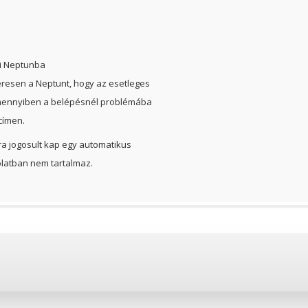
ói Neptunba
eresen a Neptunt, hogy az esetleges
 Amennyiben a belépésnél problémába
címen.
a jogosult kap egy automatikus
olatban nem tartalmaz.