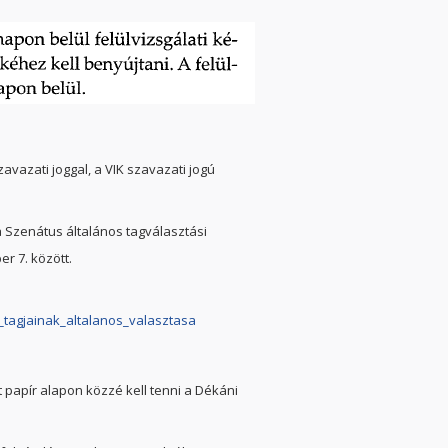
avazati joggal, a VIK szavazati jogú
 Szenátus általános tagválasztási
r 7. között.
tagjainak_altalanos_valasztasa
 papír alapon közzé kell tenni a Dékáni