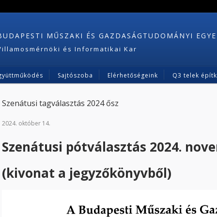
BUDAPESTI MŰSZAKI ÉS GAZDASÁGTUDOMÁNYI EGY
Villamosmérnöki és Informatikai Kar
gyüttműködés
Sajtószoba
Elérhetőségeink
Q3 telek épít
Szenátusi tagválasztás 2024 ősz
2024. október 14.
Szenátusi pótválasztás 2024. nove
(kivonat a jegyzőkönyvből)