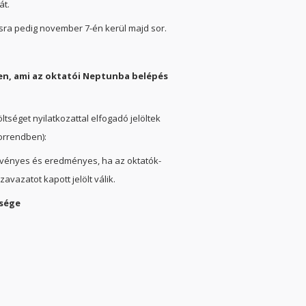
át.
tásra pedig november 7-én kerül majd sor.
en, ami az oktatói Neptunba belépés
öltséget nyilatkozattal elfogadó jelöltek
sorrendben):
rvényes és eredményes, ha az oktatók-
vazatot kapott jelölt válik.
ysége