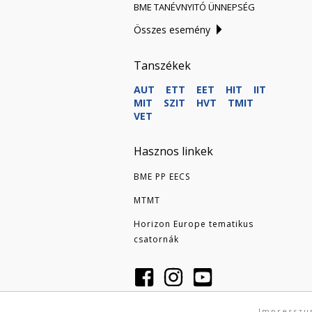
BME TANÉVNYITÓ ÜNNEPSÉG
Összes esemény
Tanszékek
AUT
ETT
EET
HIT
IIT
MIT
SZIT
HVT
TMIT
VET
Hasznos linkek
BME PP EECS
MTMT
Horizon Europe tematikus
csatornák
Impressz