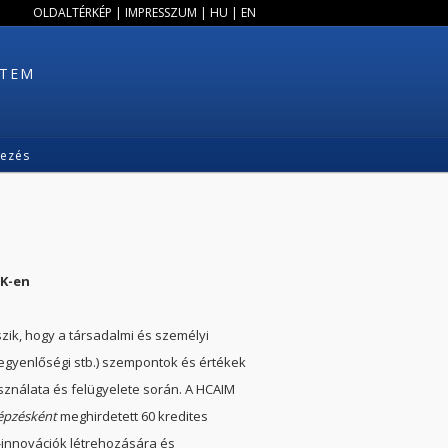
OLDALTÉRKÉP
|
IMPRESSZUM
|
HU
|
EN
ETEM
kezés
IK-en
zik, hogy a társadalmi és személyi
lyegyenlőségi stb.) szempontok és értékek
sználata és felügyelete során. A HCAIM
képzésként
meghirdetett 60 kredites
-innovációk létrehozására és