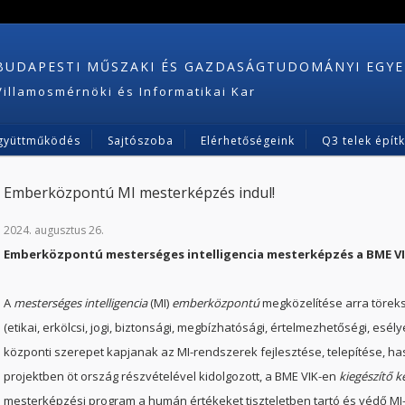
BUDAPESTI MŰSZAKI ÉS GAZDASÁGTUDOMÁNYI EGY
Villamosmérnöki és Informatikai Kar
gyüttműködés
Sajtószoba
Elérhetőségeink
Q3 telek épít
Emberközpontú MI mesterképzés indul!
2024. augusztus 26.
Emberközpontú mesterséges intelligencia mesterképzés a BME V
A
mesterséges intelligencia
(MI)
emberközpontú
megközelítése arra töreks
(etikai, erkölcsi, jogi, biztonsági, megbízhatósági, értelmezhetőségi, esé
központi szerepet kapjanak az MI-rendszerek fejlesztése, telepítése, ha
projektben öt ország részvételével kidolgozott, a BME VIK-en
kiegészítő 
mesterképzési program a humán értékeket tiszteletben tartó és védő MI