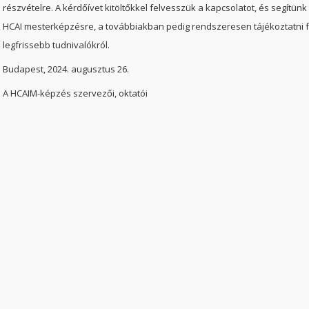
részvételre. A kérdőívet kitöltőkkel felvesszük a kapcsolatot, és segítü
HCAI mesterképzésre, a továbbiakban pedig rendszeresen tájékoztatni f
legfrissebb tudnivalókról.
Budapest, 2024. augusztus 26.
A HCAIM-képzés szervezői, oktatói