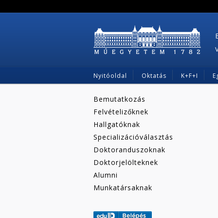
Nyitóoldal
Oktatás
K+F+I
E
Bemutatkozás
Felvételizőknek
Hallgatóknak
Specializációválasztás
Doktoranduszoknak
Doktorjelölteknek
Alumni
Munkatársaknak