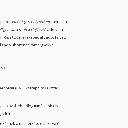
apján –
különleges helyzetben
vannak a
ligencia,
a
szoftverfejlesz­tés,
illetve a
 interakció
mellék­specializációt felvett
zációjuk szerinti tantárgyakkal
2/>
.
kérdőívet (BME Sharepoint / Címtár
yak közül lehetőleg minél több olyat
felelnek.
entkezésnek a mesterképzésben való