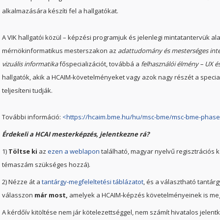
alkalmazására készíti fel a hallgatókat.
A VIK hallgatói közül – képzési programjuk és jelenlegi mintatantervük al
mérnökinformatikus mesterszakon az
adattudomány és mesterséges intel
vizuális informatika
főspecializációt, továbbá a
felhasználói élmény – UX és
hallgatók, akik a HCAIM-követelményeket vagy azok nagy részét a speciali
teljesíteni tudják.
További információ:
<https://hcaim.bme.hu/hu/msc-bme/msc-bme-phase
Érdekeli a HCAI mesterképzés, jelentkezne rá?
1)
Töltse ki
az
ezen a weblapon
található, magyar nyelvű regisztrációs 
témaszám szükséges hoz­zá).
2) Nézze át a
tantárgy-megfeleltetési táblázatot
, és a választható tantárg
válasszon
már most,
amelyek a HCAIM-képzés követelményeinek is meg
A kérdőív kitöltése nem jár kötelezettséggel, nem számít hivatalos jel