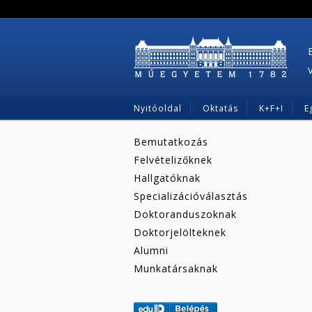
Nyitóoldal
Oktatás
K+F+I
E
Bemutatkozás
Felvételizőknek
Hallgatóknak
Specializációválasztás
Doktoranduszoknak
Doktorjelölteknek
Alumni
Munkatársaknak