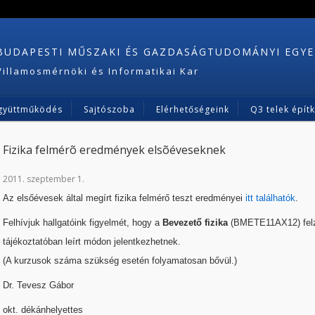
BUDAPESTI MŰSZAKI ÉS GAZDASÁGTUDOMÁNYI EGY
Villamosmérnöki és Informatikai Kar
gyüttműködés
Sajtószoba
Elérhetőségeink
Q3 telek épít
Fizika felmérõ eredmények elsõéveseknek
2011. szeptember 1.
Az elsőévesek által megírt fizika felmérő teszt eredményei
itt találhatók
.
Felhívjuk hallgatóink figyelmét, hogy a
Bevezető fizika
(BMETE11AX12) felzár
tájékoztatóban leírt módon jelentkezhetnek.
(A kurzusok száma szükség esetén folyamatosan bővül.)
Dr. Tevesz Gábor
okt. dékánhelyettes