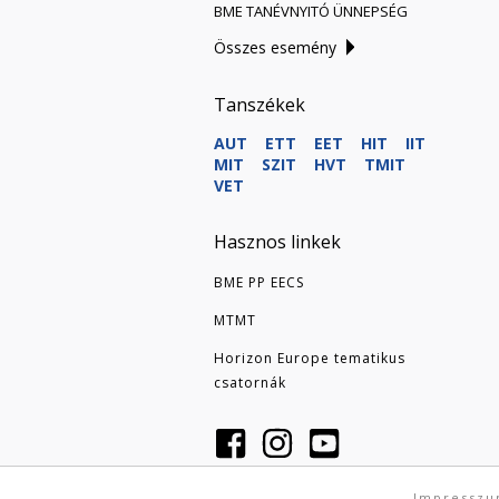
BME TANÉVNYITÓ ÜNNEPSÉG
Összes esemény
Tanszékek
AUT
ETT
EET
HIT
IIT
MIT
SZIT
HVT
TMIT
VET
Hasznos linkek
BME PP EECS
MTMT
Horizon Europe tematikus
csatornák
Impressz