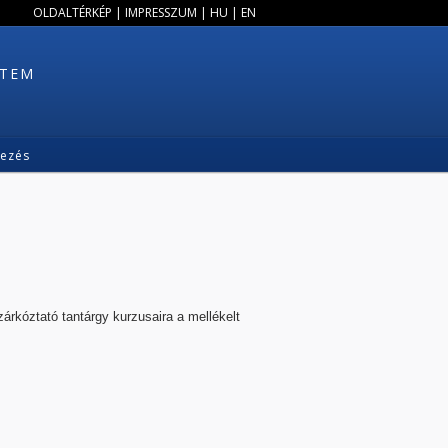
OLDALTÉRKÉP
|
IMPRESSZUM
|
HU
|
EN
ETEM
kezés
kóztató tantárgy kurzusaira a mellékelt