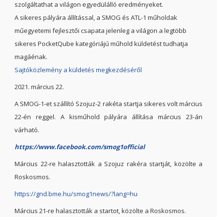
szolgáltathat a világon egyedülálló eredményeket.
A sikeres pályára állítással, a SMOG és ATL-1 műholdak
műegyetemi fejlesztői csapata jelenleg a világon a legtöbb
sikeres PocketQube kategóriájú műhold küldetést tudhatja
magáénak.
Sajtóközlemény a küldetés megkezdéséről
2021. március 22.
A SMOG-1-et szállító Szojuz-2 rakéta startja sikeres volt március
22-én reggel. A kisműhold pályára állítása március 23-án
várható.
https://www.facebook.com/smog1official
Március 22-re halasztották a Szojuz rakéra startját, közölte a
Roskosmos.
https://gnd.bme.hu/smog1news/?lang=hu
Március 21-re halasztották a startot, közölte a Roskosmos.