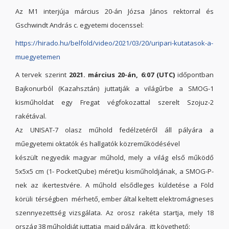
Az M1 interjúja március 20-án Józsa János rektorral és
Gschwindt András c. egyetemi docenssel:
https://hirado.hu/belfold/video/2021/03/20/uripari-kutatasok-a-
muegyetemen
A tervek szerint
2021. március 20-án, 6:07 (UTC)
időpontban
Bajkonurból (Kazahsztán) juttatják a világűrbe a SMOG-1
kisműholdat egy Fregat végfokozattal szerelt Szojuz-2
rakétával.
Az UNISAT-7 olasz műhold fedélzetéről áll pályára a
műegyetemi oktatók és hallgatók közreműködésével
készült negyedik magyar műhold, mely a világ első működő
5x5x5 cm (1- PocketQube) méret}u kisműholdjának, a SMOG-P-
nek az ikertestvére. A műhold elsődleges küldetése a Föld
körüli térségben mérhető, ember által keltett elektromágneses
szennyezettség vizsgálata. Az orosz rakéta startja, mely 18
ország 38 műholdját juttatja majd pályára, itt követhető: