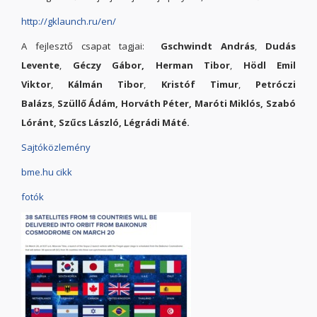
http://gklaunch.ru/en/
A fejlesztő csapat tagjai:
Gschwindt András
,
Dudás
Levente
,
Géczy Gábor, Herman Tibor
,
Hödl Emil
Viktor
,
Kálmán Tibor
,
Kristóf Timur
,
Petróczi
Balázs
,
Szüllő Ádám, Horváth Péter, Maróti Miklós, Szabó
Lóránt, Szűcs László, Légrádi Máté.
Sajtóközlemény
bme.hu cikk
fotók