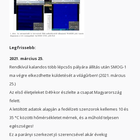
Legfrissebb:
2021. március 25.
Rendkívül kalandos több lépcsős pályára állítás után SMOG-1
ma végre elkezdhette küldetését a világűrben! (2021. március
25.)
Az első életjeleket 0:49-kor észlelte a csapat Magyarország
felett.
A letöltött adatok alapján a fedélzeti szenzorok kellemes 10 és
35 °C közötti hőmérsékletet mérnek, és a műhold teljesen
egészséges!
Ez a parányi szerkezet jó szerencsével akár évekig