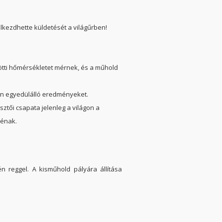
lkezdhette küldetését a világűrben!
zötti hőmérsékletet mérnek, és a műhold
gon egyedülálló eredményeket.
ztői csapata jelenleg a világon a
áénak.
én reggel. A kisműhold pályára állítása
.