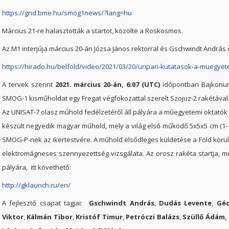
https://gnd.bme.hu/smog1news/?lang=hu
Március 21-re halasztották a startot, közölte a Roskosmos.
Az M1 interjúja március 20-án Józsa János rektorral és Gschwindt András 
https://hirado.hu/belfold/video/2021/03/20/uripari-kutatasok-a-muegye
A tervek szerint
2021. március 20-án, 6:07 (UTC)
időpontban Bajkonurb
SMOG-1 kisműholdat egy Fregat végfokozattal szerelt Szojuz-2 rakétával
Az UNISAT-7 olasz műhold fedélzetéről áll pályára a műegyetemi oktató
készült negyedik magyar műhold, mely a világ első működő 5x5x5 cm (1
SMOG-P-nek az ikertestvére. A műhold elsődleges küldetése a Föld körül
elektromágneses szennyezettség vizsgálata. Az orosz rakéta startja, me
pályára, itt követhető:
http://gklaunch.ru/en/
A fejlesztő csapat tagjai:
Gschwindt András
,
Dudás Levente
,
Géc
Viktor
,
Kálmán Tibor
,
Kristóf Timur
,
Petróczi Balázs
,
Szüllő Ádám, 