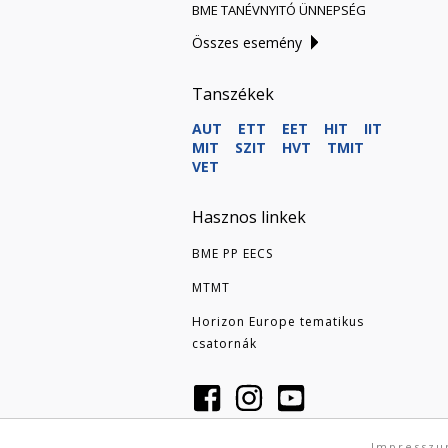
BME TANÉVNYITÓ ÜNNEPSÉG
Összes esemény
Tanszékek
AUT
ETT
EET
HIT
IIT
MIT
SZIT
HVT
TMIT
VET
Hasznos linkek
BME PP EECS
MTMT
Horizon Europe tematikus
csatornák
Impressz