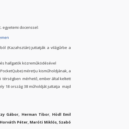
c. egyetemi docenssel:
temen
ól (Kazahsztán) juttatják a világűrbe a
.
k és hallgatók közreműködésével
- PocketQube) méret}u kisműholdjának, a
i térségben mérhető, ember által keltett
ly 18 ország 38 műholdját juttatja majd
zy Gábor, Herman Tibor
,
Hödl Emil
Horváth Péter, Maróti Miklós, Szabó