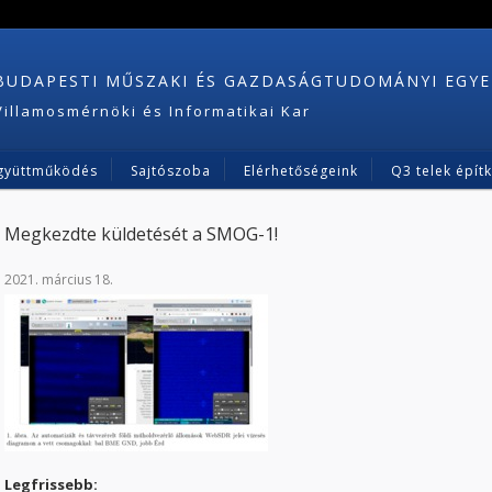
BUDAPESTI MŰSZAKI ÉS GAZDASÁGTUDOMÁNYI EGY
Villamosmérnöki és Informatikai Kar
gyüttműködés
Sajtószoba
Elérhetőségeink
Q3 telek épít
Megkezdte küldetését a SMOG-1!
2021. március 18.
Legfrissebb: