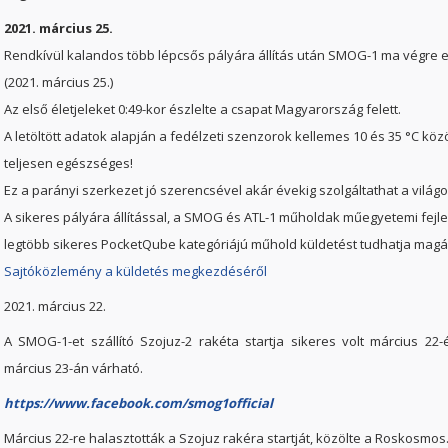
2021. március 25.
Rendkívül kalandos több lépcsős pályára állítás után SMOG-1 ma végre e
(2021. március 25.)
Az első életjeleket 0:49-kor észlelte a csapat Magyarország felett.
A letöltött adatok alapján a fedélzeti szenzorok kellemes 10 és 35 °C kö
teljesen egészséges!
Ez a parányi szerkezet jó szerencsével akár évekig szolgáltathat a vilá
A sikeres pályára állítással, a SMOG és ATL-1 műholdak műegyetemi fejles
legtöbb sikeres PocketQube kategóriájú műhold küldetést tudhatja mag
Sajtóközlemény a küldetés megkezdéséről
2021. március 22.
A SMOG-1-et szállító Szojuz-2 rakéta startja sikeres volt március 22-
március 23-án várható.
https://www.facebook.com/smog1official
Március 22-re halasztották a Szojuz rakéra startját, közölte a Roskosmos