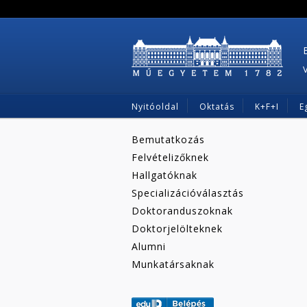
Nyitóoldal
Oktatás
K+F+I
E
Bemutatkozás
Felvételizőknek
Hallgatóknak
Specializációválasztás
Doktoranduszoknak
Doktorjelölteknek
Alumni
Munkatársaknak