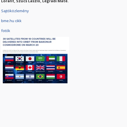
Lóránt, Szűcs László, Légrádi Máté.
Sajtóközlemény
bme.hu cikk
fotók