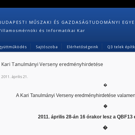
BUDAPESTI MŰSZAKI ÉS GAZDASÁGTUDOMÁNYI EGY
Villamosmérnöki és Informatikai Kar
gyüttműködés
Sajtószoba
Elérhetőségeink
Q3 telek épít
Kari Tanulmányi Verseny eredményhirdetése
2011. április 21.
�
A Kari Tanulmányi Verseny eredményhirdetése valamenn
�
2011. április 28-án 16 órakor lesz a QBF1
�