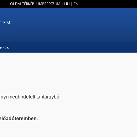
OLDALTÉRKÉP
|
IMPRESSZUM
|
HU
|
EN
ETEM
kezés
yi meghirdetett tantárgyból
3 előadóteremben.