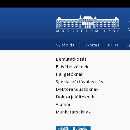
Nyitóoldal
Oktatás
K+F+I
E
Bemutatkozás
Felvételizőknek
Hallgatóknak
Specializációválasztás
Doktoranduszoknak
Doktorjelölteknek
Alumni
Munkatársaknak