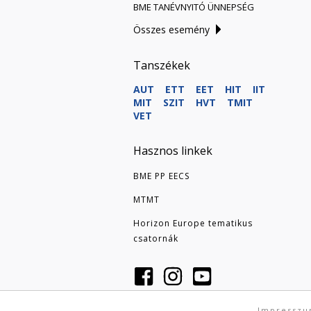
BME TANÉVNYITÓ ÜNNEPSÉG
Összes esemény
Tanszékek
AUT
ETT
EET
HIT
IIT
MIT
SZIT
HVT
TMIT
VET
Hasznos linkek
BME PP EECS
MTMT
Horizon Europe tematikus
csatornák
Impressz