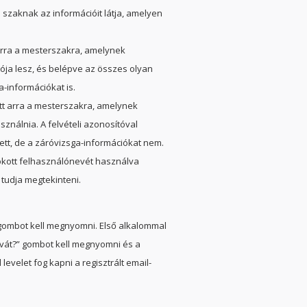
szaknak az információit látja, amelyen
 arra a mesterszakra, amelynek
ója lesz, és belépve az összes olyan
a-információkat is.
ett arra a mesterszakra, amelynek
ználnia. A felvételi azonosítóval
zett, de a záróvizsga-információkat nem.
okott felhasználónevét használva
 tudja megtekinteni.
 gombot kell megnyomni. Első alkalommal
avát?” gombot kell megnyomni és a
evelet fog kapni a regisztrált email-