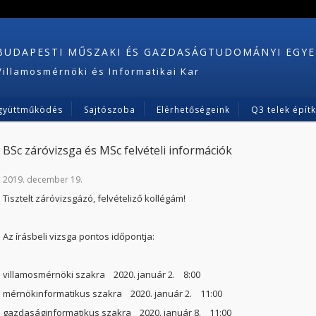
BUDAPESTI MŰSZAKI ÉS GAZDASÁGTUDOMÁNYI EGY
Villamosmérnöki és Informatikai Kar
gyüttműködés
Sajtószoba
Elérhetőségeink
Q3 telek épít
BSc záróvizsga és MSc felvételi információk
2019. december 19.
Tisztelt záróvizsgázó, felvételiző kollégám!
Az írásbeli vizsga pontos időpontja:
villamosmérnöki szakra 2020. január 2. 8:00
mérnökinformatikus szakra 2020. január 2. 11:00
gazdaságinformatikus szakra 2020. január 8. 11:00