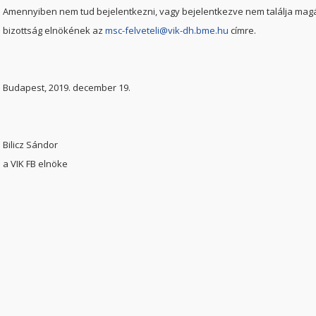
Amennyiben nem tud bejelentkezni, vagy bejelentkezve nem találja magát 
bizottság elnökének az
msc-felveteli@vik-dh.bme.hu
címre.
Budapest, 2019. december 19.
Bilicz Sándor
a VIK FB elnöke