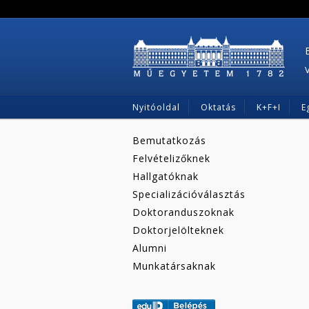
Nyitóoldal
Oktatás
K+F+I
E
Bemutatkozás
Felvételizőknek
Hallgatóknak
Specializációválasztás
Doktoranduszoknak
Doktorjelölteknek
Alumni
Munkatársaknak