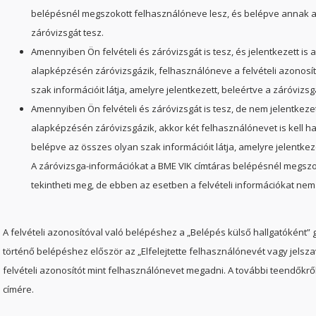
belépésnél megszokott felhasználóneve lesz, és belépve annak a 
záróvizsgát tesz.
Amennyiben Ön felvételi és záróvizsgát is tesz, és jelentkezett is
alapképzésén záróvizsgázik, felhasználóneve a felvételi azonosít
szak információit látja, amelyre jelentkezett, beleértve a záróvizsg
Amennyiben Ön felvételi és záróvizsgát is tesz, de nem jelentkez
alapképzésén záróvizsgázik, akkor két felhasználónevet is kell has
belépve az összes olyan szak információit látja, amelyre jelentke
A záróvizsga-információkat a BME VIK címtáras belépésnél megsz
tekintheti meg, de ebben az esetben a felvételi információkat nem
A felvételi azonosítóval való belépéshez a „Belépés külső hallgatóként”
történő belépéshez először az „Elfelejtette felhasználónevét vagy jelsz
felvételi azonosítót mint felhasználónevet megadni. A további teendőkről l
címére.