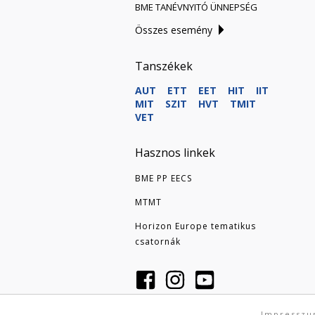
BME TANÉVNYITÓ ÜNNEPSÉG
Összes esemény
Tanszékek
AUT
ETT
EET
HIT
IIT
MIT
SZIT
HVT
TMIT
VET
Hasznos linkek
BME PP EECS
MTMT
Horizon Europe tematikus
csatornák
Impressz