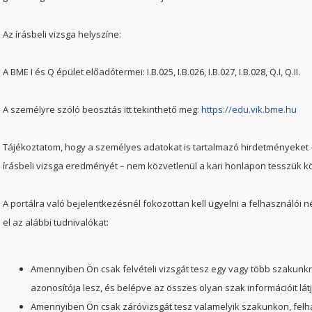
Az írásbeli vizsga helyszíne:
A BME I és Q épület előadótermei: I.B.025, I.B.026, I.B.027, I.B.028, Q.I, Q.II.
A személyre szóló beosztás itt tekinthető meg:
https://edu.vik.bme.hu
Tájékoztatom, hogy a személyes adatokat is tartalmazó hirdetményeket –
írásbeli vizsga eredményét – nem közvetlenül a kari honlapon tesszük kö
A portálra való bejelentkezésnél fokozottan kell ügyelni a felhasználói
el az alábbi tudnivalókat:
Amennyiben Ön csak felvételi vizsgát tesz egy vagy több szakunkr
azonosítója lesz, és belépve az összes olyan szak információit látj
Amennyiben Ön csak záróvizsgát tesz valamelyik szakunkon, felh