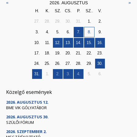
«
»
2026. AUGUSZTUS
H.
K.
SZ.
CS.
P.
SZ..
V.
27.
28.
29.
30.
31.
1.
2.
3.
4.
5.
6.
7.
8.
9.
10.
11.
12.
13.
14.
15.
16.
17.
18.
19.
20.
21.
22.
23.
24.
25.
26.
27.
28.
29.
30.
31.
1.
2.
3.
4.
5.
6.
Közelgő események
2026. AUGUSZTUS 12.
BME VIK GÓLYATÁBOR
2026. AUGUSZTUS 30.
SZÜLŐI FÓRUM
2026. SZEPTEMBER 2.