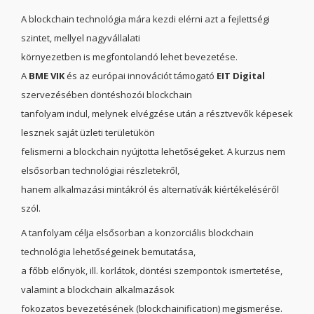
A blockchain technológia mára kezdi elérni azt a fejlettségi
szintet, mellyel nagyvállalati
környezetben is megfontolandó lehet bevezetése.
A
BME VIK
és az európai innovációt támogató
EIT Digital
szervezésében döntéshozói blockchain
tanfolyam indul, melynek elvégzése után a résztvevők képesek
lesznek saját üzleti területükön
felismerni a blockchain nyújtotta lehetőségeket. A kurzus nem
elsősorban technológiai részletekről,
hanem alkalmazási mintákról és alternatívák kiértékeléséről
szól.
A tanfolyam célja elsősorban a konzorciális blockchain
technológia lehetőségeinek bemutatása,
a főbb előnyök, ill. korlátok, döntési szempontok ismertetése,
valamint a blockchain alkalmazások
fokozatos bevezetésének (blockchainification) megismerése.