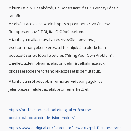
A kurzust a MIT szakértői, Dr. Kocsis Imre és Dr. Gönczy László
tartják.
Az első "Face2Face workshop" szeptember 25-26-án lesz
Budapesten, az EIT Digital CLC épületében.
A tanfolyam alkalmával a résztvevőket bevonva,
esettanulmányokon keresztül tekintjük át a blockchain
bevezetésének főbb feltételeit ("Bring Your Own Problem").
Emellett üzleti folyamat alapon definiált alkalmazások
okosszerződésre történő leképzését is bemutatjuk.
A tanfolyamról bővebb információ, videóanyagok, és
jelentkezési felület az alábbi címen érhető el:
https://professionalschool.eitdigital.eu/course-
portfolio/blockchain-decision-maker/
https://www.eitdigital.eu/fileadmin/files/2017/psl/factsheets/Br