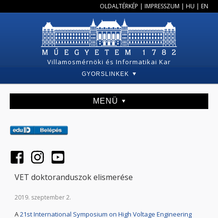
OLDALTÉRKÉP
|
IMPRESSZUM
|
HU
|
EN
Villamosmérnöki és Informatikai Kar
GYORSLINKEK
MENÜ
VET doktoranduszok elismerése
2019. szeptember 2.
A
21st International Symposium on High Voltage Engineering