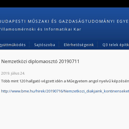
BUDAPESTI MŰSZAKI ÉS GAZDASÁGTUDOMÁNYI EGY
Villamosmérnöki és Informatikai Kar
gyüttműködés
Sajtószoba
Elérhetőségeink
Q3 telek épít
Nemzetközi diplomaosztó 20190711
2019. július 24.
Több mint 120 hallgató végzett idén a Műegyetem angol nyelvű képzésén-
http://www.bme.hu/hirek/20190716/Nemzetkozi_diakjaink_kontinensek