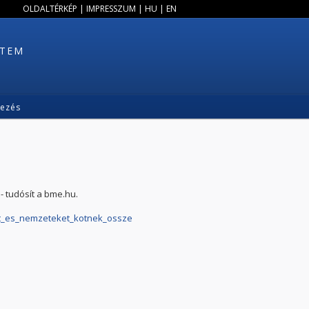
OLDALTÉRKÉP
|
IMPRESSZUM
|
HU
|
EN
ETEM
kezés
 tudósít a bme.hu.
et_es_nemzeteket_kotnek_ossze