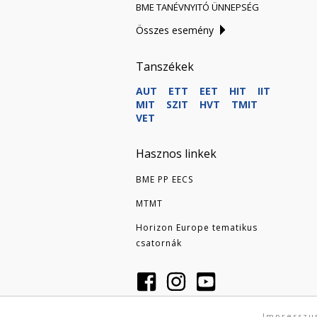
BME TANÉVNYITÓ ÜNNEPSÉG
Összes esemény
Tanszékek
AUT
ETT
EET
HIT
IIT
MIT
SZIT
HVT
TMIT
VET
Hasznos linkek
BME PP EECS
MTMT
Horizon Europe tematikus
csatornák
Impressz