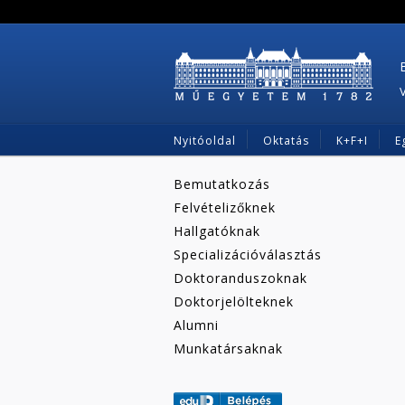
Nyitóoldal
Oktatás
K+F+I
E
Bemutatkozás
Felvételizőknek
Hallgatóknak
Specializációválasztás
Doktoranduszoknak
Doktorjelölteknek
Alumni
Munkatársaknak