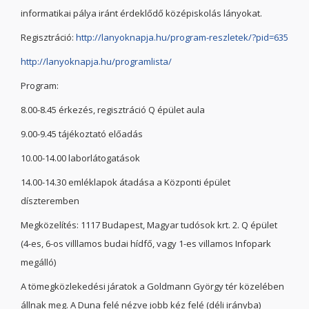
informatikai pálya iránt érdeklődő középiskolás lányokat.
Regisztráció:
http://lanyoknapja.hu/program-reszletek/?pid=635
http://lanyoknapja.hu/programlista/
Program:
8.00-8.45 érkezés, regisztráció Q épület aula
9.00-9.45 tájékoztató előadás
10.00-14.00 laborlátogatások
14.00-14.30 emléklapok átadása a Központi épület
díszteremben
Megközelítés: 1117 Budapest, Magyar tudósok krt. 2. Q épület
(4-es, 6-os villlamos budai hídfő, vagy 1-es villamos Infopark
megálló)
A tömegközlekedési járatok a Goldmann György tér közelében
állnak meg. A Duna felé nézve jobb kéz felé (déli irányba)