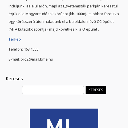
induljunk, az aluljárón, majd az Egyetemisták parkján keresztül
érjük el a Magyar tudósok körútját (kb. 100m). Itt jobbra fordulva
egy körútszerű úton haladunk el a baloldalon lévő Q2 épület
(MTA kutatóközpontja), majd következik a Q épület .
Térkép
Telefon: 463 1555
E-mail: pro2@mail.bme.hu
Keresés