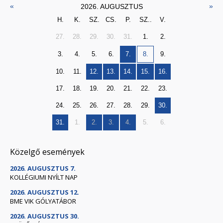
«
»
2026. AUGUSZTUS
H.
K.
SZ.
CS.
P.
SZ..
V.
27.
28.
29.
30.
31.
1.
2.
3.
4.
5.
6.
7.
8.
9.
10.
11.
12.
13.
14.
15.
16.
17.
18.
19.
20.
21.
22.
23.
24.
25.
26.
27.
28.
29.
30.
31.
1.
2.
3.
4.
5.
6.
Közelgő események
2026. AUGUSZTUS 7.
KOLLÉGIUMI NYÍLT NAP
2026. AUGUSZTUS 12.
BME VIK GÓLYATÁBOR
2026. AUGUSZTUS 30.