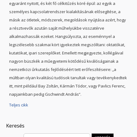
egyaránt nyitott, és két fő célkitűzés köré épül: az egyik a
személyes kapcsolatrendszer kialakításának elősegítése, a
másik az ötletek, módszerek, megoldások nyújtása azért, hogy
a résztvevők azután saját műhelyükbe visszatérve
alkalmazhassák ezeket. Hangsúlyozta, az eseménnyel a
legszélesebb szakmai kört igyekeztek megszólítani: oktatókat,
kutatókat, ipari szereplőket. Emellett megjegyezte, kollégáival
nagyon büszkék a műegyetemi kötődésű kiválóságainak a
nemzetközi űrkutatás fejlődéséért tett erőfeszítéseire: „a
múltban olyan kvalitású tudósok tanultak vagy tevékenykedtek
itt, mint például Bay Zoltán, Kármán Tódor, vagy Pavlics Ferenc,
napjainkban pedig Gschwindt András”.
Teljes cikk
Keresés