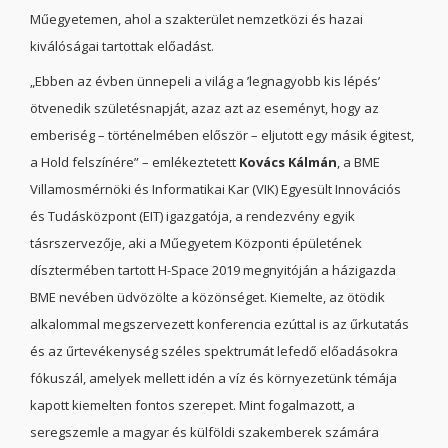
Műegyetemen, ahol a szakterület nemzetközi és hazai
kiválóságai tartottak előadást.
„Ebben az évben ünnepeli a világ a ’legnagyobb kis lépés’
ötvenedik születésnapját, azaz azt az eseményt, hogy az
emberiség – történelmében először – eljutott egy másik égitest,
a Hold felszínére” – emlékeztetett
Kovács Kálmán
, a BME
Villamosmérnöki és Informatikai Kar (VIK) Egyesült Innovációs
és Tudásközpont (EIT) igazgatója, a rendezvény egyik
tásrszervezője, aki a Műegyetem Központi épületének
dísztermében tartott H-Space 2019 megnyitóján a házigazda
BME nevében üdvözölte a közönséget. Kiemelte, az ötödik
alkalommal megszervezett konferencia ezúttal is az űrkutatás
és az űrtevékenység széles spektrumát lefedő előadásokra
fókuszál, amelyek mellett idén a víz és környezetünk témája
kapott kiemelten fontos szerepet. Mint fogalmazott, a
seregszemle a magyar és külföldi szakemberek számára