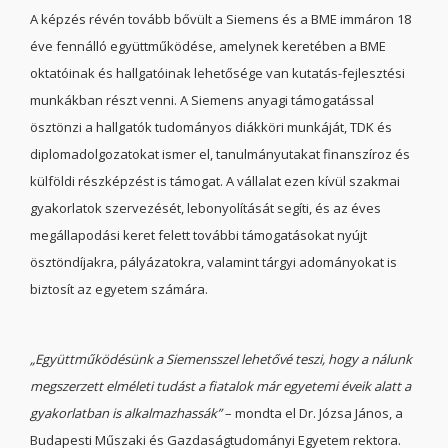
A képzés révén tovább bővült a Siemens és a BME immáron 18
éve fennálló együttműködése, amelynek keretében a BME
oktatóinak és hallgatóinak lehetősége van kutatás-fejlesztési
munkákban részt venni. A Siemens anyagi támogatással
ösztönzi a hallgatók tudományos diákköri munkáját, TDK és
diplomadolgozatokat ismer el, tanulmányutakat finanszíroz és
külföldi részképzést is támogat. A vállalat ezen kívül szakmai
gyakorlatok szervezését, lebonyolítását segíti, és az éves
megállapodási keret felett további támogatásokat nyújt
ösztöndíjakra, pályázatokra, valamint tárgyi adományokat is
biztosít az egyetem számára.
„Együttműködésünk a Siemensszel lehetővé teszi, hogy a nálunk
megszerzett elméleti tudást a fiatalok már egyetemi éveik alatt a
gyakorlatban is alkalmazhassák”
– mondta el Dr. Józsa János, a
Budapesti Műszaki és Gazdaságtudományi Egyetem rektora.