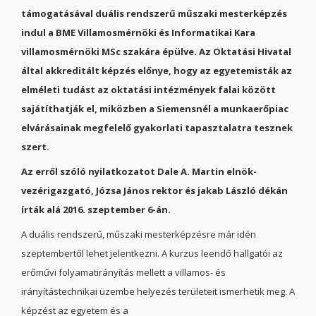
támogatásával duális rendszerű műszaki mesterképzés
indul a BME Villamosmérnöki és Informatikai Kara
villamosmérnöki MSc szakára épülve. Az Oktatási Hivatal
által akkreditált képzés előnye, hogy az egyetemisták az
elméleti tudást az oktatási intézmények falai között
sajátíthatják el, miközben a Siemensnél a munkaerőpiac
elvárásainak megfelelő gyakorlati tapasztalatra tesznek
szert.
Az erről szóló nyilatkozatot Dale A. Martin elnök-
vezérigazgató, Józsa János rektor és jakab László dékán
írták alá 2016. szeptember 6-án.
A duális rendszerű, műszaki mesterképzésre már idén
szeptembertől lehet jelentkezni. A kurzus leendő hallgatói az
erőművi folyamatirányítás mellett a villamos- és
irányítástechnikai üzembe helyezés területeit ismerhetik meg. A
képzést az egyetem és a