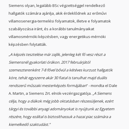
Siemens olyan, legalább BSc végzettséggel rendelkező
hallgatók számára ajánlja, akik érdeklődnek az erőművi
villamosenergia-termelési folyamatok, illetve e folyamatok
szabályozása iránt, és a korábbi tanulmányaikat
villamosmérnöki képzésben, vagy energetikus-mérnöki
képzésben folytatták.
„
A képzés tesztelése már zajlik, jelenleg két fő vesz részt a
Siemensnél gyakorlati órákon. 2017 februárjától
szemeszterenként 7-8 fővel bővül a kétéves kurzust hallgatók
köre, tehát egyszerre akár 30 fiatal is tanulhat majd duális
rendszerű műszaki mesterképzés formájában
” - mondta el Dale
A. Martin, a Siemens Zrt. elnök-vezérigazgatója. „
A Siemens
célja, hogy a diákok még jobb oktatásban részesüljenek, ezért
tárgyi és további anyagi adományokat is nyújtunk az Egyetem
részére, hogy ezáltal is biztosíthassuk a hazai piac számára a
kiemelkedő szaktudást.”