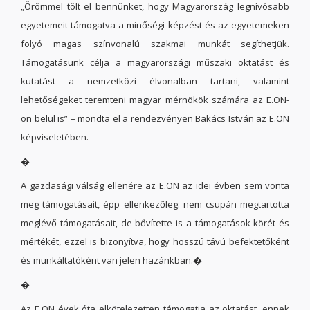
„Örömmel tölt el bennünket, hogy Magyarország legnívósabb
egyetemeit támogatva a minőségi képzést és az egyetemeken
folyó magas színvonalú szakmai munkát segíthetjük.
Támogatásunk célja a magyarországi műszaki oktatást és
kutatást a nemzetközi élvonalban tartani, valamint
lehetőségeket teremteni magyar mérnökök számára az E.ON-
on belül is” – mondta el a rendezvényen Bakács István az E.ON
képviseletében.
�
A gazdasági válság ellenére az E.ON az idei évben sem vonta
meg támogatásait, épp ellenkezőleg: nem csupán megtartotta
meglévő támogatásait, de bővítette is a támogatások körét és
mértékét, ezzel is bizonyítva, hogy hosszú távú befektetőként
és munkáltatóként van jelen hazánkban.�
�
Az E.ON évek óta elkötelezetten támogatja az oktatást, ennek