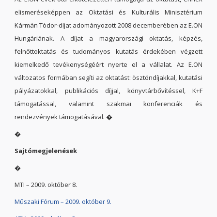
elismeréseképpen az Oktatási és Kulturális Minisztérium
Kármán Tódor-díjat adományozott 2008 decemberében az E.ON
Hungáriának. A díjat a magyarországi oktatás, képzés,
felnőttoktatás és tudományos kutatás érdekében végzett
kiemelkedő tevékenységéért nyerte el a vállalat. Az E.ON
változatos formában segíti az oktatást: ösztöndíjakkal, kutatási
pályázatokkal, publikációs díjjal, könyvtárbővítéssel, K+F
támogatással, valamint szakmai konferenciák és
rendezvények támogatásával. �
�
Sajtómegjelenések
�
MTI – 2009. október 8.
Műszaki Fórum – 2009. október 9.