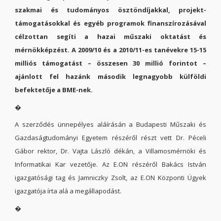
szakmai és tudományos ösztöndíjakkal, projekt-
támogatásokkal és egyéb programok finanszírozásával
célzottan segíti a hazai műszaki oktatást és
mérnökképzést. A 2009/10 és a 2010/11-es tanévekre 15-15
milliós támogatást – összesen 30 millió forintot –
ajánlott fel hazánk második legnagyobb külföldi
befektetője a BME-nek.
�
A szerződés ünnepélyes aláírásán a Budapesti Műszaki és
Gazdaságtudományi Egyetem részéről részt vett Dr. Péceli
Gábor rektor, Dr. Vajta László dékán, a Villamosmérnöki és
Informatikai Kar vezetője. Az E.ON részéről Bakács István
igazgatósági tag és Jamniczky Zsolt, az E.ON Központi Ügyek
igazgatója írta alá a megállapodást.
�