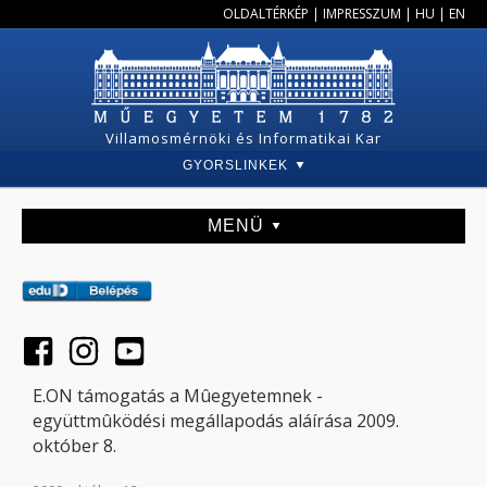
OLDALTÉRKÉP
|
IMPRESSZUM
|
HU
|
EN
Villamosmérnöki és Informatikai Kar
GYORSLINKEK
MENÜ
E.ON támogatás a Mûegyetemnek -
együttmûködési megállapodás aláírása 2009.
október 8.