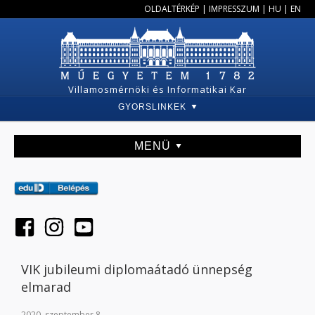
OLDALTÉRKÉP
|
IMPRESSZUM
|
HU
|
EN
Villamosmérnöki és Informatikai Kar
GYORSLINKEK
MENÜ
VIK jubileumi diplomaátadó ünnepség
elmarad
2020. szeptember 8.